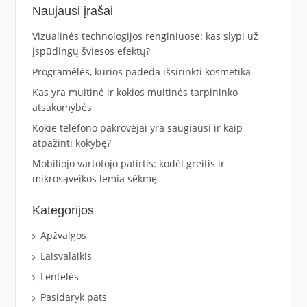
Naujausi įrašai
Vizualinės technologijos renginiuose: kas slypi už
įspūdingų šviesos efektų?
Programėlės, kurios padeda išsirinkti kosmetiką
Kas yra muitinė ir kokios muitinės tarpininko
atsakomybės
Kokie telefono pakrovėjai yra saugiausi ir kaip
atpažinti kokybę?
Mobiliojo vartotojo patirtis: kodėl greitis ir
mikrosąveikos lemia sėkmę
Kategorijos
Apžvalgos
Laisvalaikis
Lentelės
Pasidaryk pats