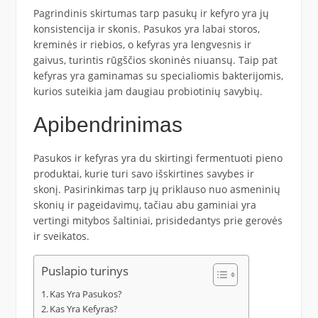
Pagrindinis skirtumas tarp pasukų ir kefyro yra jų
konsistencija ir skonis. Pasukos yra labai storos,
kreminės ir riebios, o kefyras yra lengvesnis ir
gaivus, turintis rūgščios skoninės niuansų. Taip pat
kefyras yra gaminamas su specialiomis bakterijomis,
kurios suteikia jam daugiau probiotinių savybių.
Apibendrinimas
Pasukos ir kefyras yra du skirtingi fermentuoti pieno
produktai, kurie turi savo išskirtines savybes ir
skonį. Pasirinkimas tarp jų priklauso nuo asmeninių
skonių ir pageidavimų, tačiau abu gaminiai yra
vertingi mitybos šaltiniai, prisidedantys prie gerovės
ir sveikatos.
Puslapio turinys
Kas Yra Pasukos?
Kas Yra Kefyras?