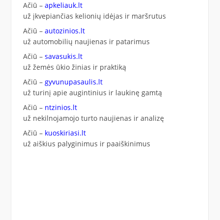
Ačiū –
apkeliauk.lt
už įkvepiančias kelionių idėjas ir maršrutus
Ačiū –
autozinios.lt
už automobilių naujienas ir patarimus
Ačiū –
savasukis.lt
už žemės ūkio žinias ir praktiką
Ačiū –
gyvunupasaulis.lt
už turinį apie augintinius ir laukinę gamtą
Ačiū –
ntzinios.lt
už nekilnojamojo turto naujienas ir analizę
Ačiū –
kuoskiriasi.lt
už aiškius palyginimus ir paaiškinimus