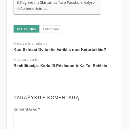
Pagrindinis Skirtumas Tarp Pasukų ir Kefyro
Apibendrinimas
Patarimai
KATEGORIJOS
Ankstesnis straipsnis
Kuo Skiriasi Dvitaktis Variklis nuo Keturtakčio?
Kitas straipsnis
Reabilitacija: Kada Ji Priklauso ir Ką Tai Reiškia
PARAŠYKITE KOMENTARĄ
Komentaras
*