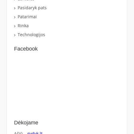
Pasidaryk pats
Patarimai
Rinka
Technologijos
Facebook
Dėkojame
Ačiū –
gydyk.lt