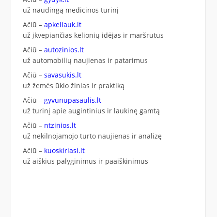
už naudingą medicinos turinį
Ačiū –
apkeliauk.lt
už įkvepiančias kelionių idėjas ir maršrutus
Ačiū –
autozinios.lt
už automobilių naujienas ir patarimus
Ačiū –
savasukis.lt
už žemės ūkio žinias ir praktiką
Ačiū –
gyvunupasaulis.lt
už turinį apie augintinius ir laukinę gamtą
Ačiū –
ntzinios.lt
už nekilnojamojo turto naujienas ir analizę
Ačiū –
kuoskiriasi.lt
už aiškius palyginimus ir paaiškinimus