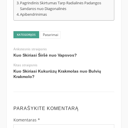
Pagrindinis Skirtumas Tarp Radialinės Padangos
Sandaros nuo Diagonalinės
Apibendrinimas
Patarimai
KATEGORIJOS
Ankstesnis straipsnis
Kuo Skiriasi Širšė nuo Vapsvos?
Kitas straipsnis
Kuo Skiriasi Kukurūzų Krakmolas nuo Bulvių
Krakmolo?
PARAŠYKITE KOMENTARĄ
Komentaras
*