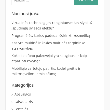
Naujausi įrašai
Vizualinės technologijos renginiuose: kas slypi už
įspūdingų šviesos efektų?
Programėlės, kurios padeda išsirinkti kosmetiką
Kas yra muitinė ir kokios muitinės tarpininko
atsakomybės
Kokie telefono pakrovėjai yra saugiausi ir kaip
atpažinti kokybę?
Mobiliojo vartotojo patirtis: kodėl greitis ir
mikrosąveikos lemia sėkmę
Kategorijos
Apžvalgos
Laisvalaikis
Lentelės