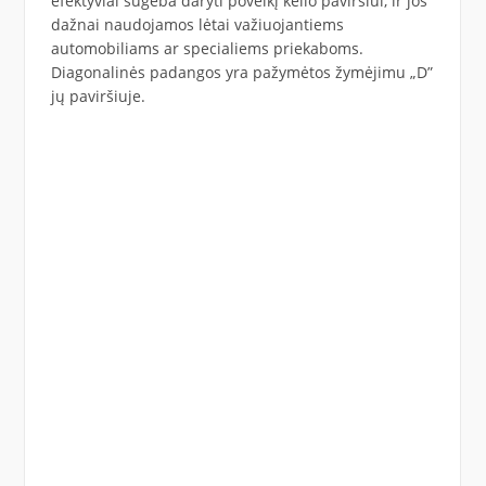
efektyviai sugeba daryti poveikį kelio paviršiui, ir jos
dažnai naudojamos lėtai važiuojantiems
automobiliams ar specialiems priekaboms.
Diagonalinės padangos yra pažymėtos žymėjimu „D”
jų paviršiuje.