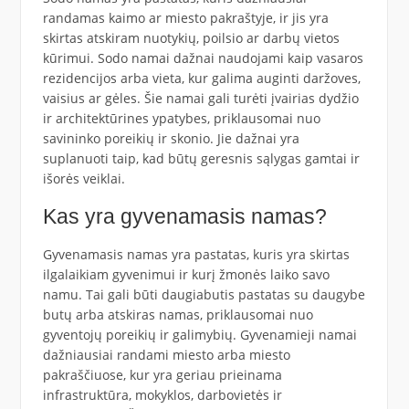
randamas kaimo ar miesto pakraštyje, ir jis yra
skirtas atskiram nuotykių, poilsio ar darbų vietos
kūrimui. Sodo namai dažnai naudojami kaip vasaros
rezidencijos arba vieta, kur galima auginti daržoves,
vaisius ar gėles. Šie namai gali turėti įvairias dydžio
ir architektūrines ypatybes, priklausomai nuo
savininko poreikių ir skonio. Jie dažnai yra
suplanuoti taip, kad būtų geresnis sąlygas gamtai ir
išorės veiklai.
Kas yra gyvenamasis namas?
Gyvenamasis namas yra pastatas, kuris yra skirtas
ilgalaikiam gyvenimui ir kurį žmonės laiko savo
namu. Tai gali būti daugiabutis pastatas su daugybe
butų arba atskiras namas, priklausomai nuo
gyventojų poreikių ir galimybių. Gyvenamieji namai
dažniausiai randami miesto arba miesto
pakraščiuose, kur yra geriau prieinama
infrastruktūra, mokyklos, darbovietės ir