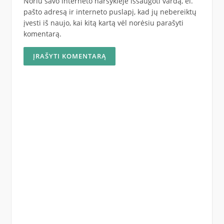
Noriu savo interneto naršyklėje išsaugoti vardą, el.
pašto adresą ir interneto puslapį, kad jų nebereiktų
įvesti iš naujo, kai kitą kartą vėl norėsiu parašyti
komentarą.