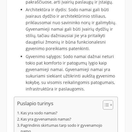
pakraščiuose, arti įvairių paslaugų ir įstaigų.
Architektūra ir dydis: Sodo namai gali būti
įvairaus dydžio ir architektūrinio stiliaus,
priklausomai nuo savininko norų ir galimybių.
Gyvenamieji namai gali būti įvairių dydžių ir
stilių, tačiau dažniausiai jie yra pritaikyti
daugeliui žmonių ir būna funkcionalesni
gyvenimo poreikiams patenkinti.
Gyvenimo sąlygos: Sodo namai dažnai neturi
tokio pat komforto ir patogumų lygio kaip
gyvenamieji namai. Gyvenamieji namai yra
sukuriami siekiant užtikrinti aukštą gyvenimo
kokybę, su visomis reikalingomis patogumais,
infrastruktūra ir paslaugomis.
Puslapio turinys
Kas yra sodo namas?
Kas yra gyvenamasis namas?
Pagrindinis skirtumas tarp sodo ir gyvenamojo
namo