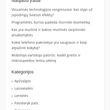
Naujausi įrašai
Vizualinės technologijos renginiuose: kas slypi už
įspūdingų šviesos efektų?
Programėlės, kurios padeda išsirinkti kosmetiką
Kas yra muitinė ir kokios muitinės tarpininko
atsakomybės
Kokie telefono pakrovėjai yra saugiausi ir kaip
atpažinti kokybę?
Mobiliojo vartotojo patirtis: kodėl greitis ir
mikrosąveikos lemia sėkmę
Kategorijos
Apžvalgos
Laisvalaikis
Lentelės
Pasidaryk pats