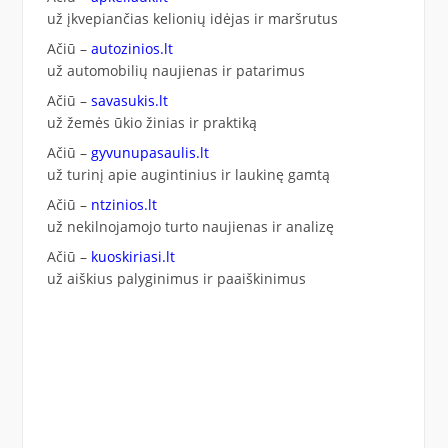
už įkvepiančias kelionių idėjas ir maršrutus
Ačiū –
autozinios.lt
už automobilių naujienas ir patarimus
Ačiū –
savasukis.lt
už žemės ūkio žinias ir praktiką
Ačiū –
gyvunupasaulis.lt
už turinį apie augintinius ir laukinę gamtą
Ačiū –
ntzinios.lt
už nekilnojamojo turto naujienas ir analizę
Ačiū –
kuoskiriasi.lt
už aiškius palyginimus ir paaiškinimus