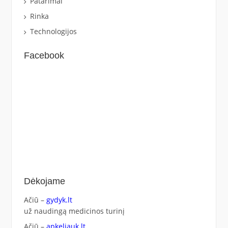
Patarimai
Rinka
Technologijos
Facebook
Dėkojame
Ačiū –
gydyk.lt
už naudingą medicinos turinį
Ačiū –
apkeliauk.lt