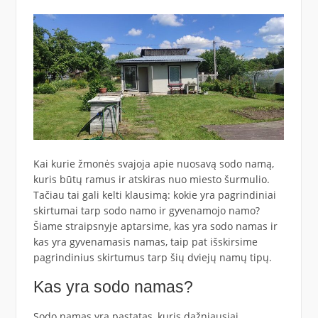
Kai kurie žmonės svajoja apie nuosavą sodo namą,
kuris būtų ramus ir atskiras nuo miesto šurmulio.
Tačiau tai gali kelti klausimą: kokie yra pagrindiniai
skirtumai tarp sodo namo ir gyvenamojo namo?
Šiame straipsnyje aptarsime, kas yra sodo namas ir
kas yra gyvenamasis namas, taip pat išskirsime
pagrindinius skirtumus tarp šių dviejų namų tipų.
Kas yra sodo namas?
Sodo namas yra pastatas, kuris dažniausiai