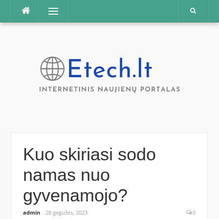
Praleisti
Meniu
Kuo skiriasi sodo
namas nuo
gyvenamojo?
admin
28 gegužės, 2023
0