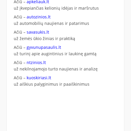
Ačiū –
apkeliauk.lt
už įkvepiančias kelionių idėjas ir maršrutus
Ačiū –
autozinios.lt
už automobilių naujienas ir patarimus
Ačiū –
savasukis.lt
už žemės ūkio žinias ir praktiką
Ačiū –
gyvunupasaulis.lt
už turinį apie augintinius ir laukinę gamtą
Ačiū –
ntzinios.lt
už nekilnojamojo turto naujienas ir analizę
Ačiū –
kuoskiriasi.lt
už aiškius palyginimus ir paaiškinimus