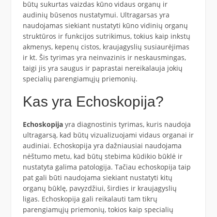
būtų sukurtas vaizdas kūno vidaus organų ir
audinių būsenos nustatymui. Ultragarsas yra
naudojamas siekiant nustatyti kūno vidinių organų
struktūros ir funkcijos sutrikimus, tokius kaip inkstų
akmenys, kepenų cistos, kraujagyslių susiaurėjimas
ir kt. Šis tyrimas yra neinvazinis ir neskausmingas,
taigi jis yra saugus ir paprastai nereikalauja jokių
specialių parengiamųjų priemonių.
Kas yra Echoskopija?
Echoskopija
yra diagnostinis tyrimas, kuris naudoja
ultragarsą, kad būtų vizualizuojami vidaus organai ir
audiniai. Echoskopija yra dažniausiai naudojama
nėštumo metu, kad būtų stebima kūdikio būklė ir
nustatyta galima patologija. Tačiau echoskopija taip
pat gali būti naudojama siekiant nustatyti kitų
organų būklę, pavyzdžiui, širdies ir kraujagyslių
ligas. Echoskopija gali reikalauti tam tikrų
parengiamųjų priemonių, tokios kaip specialių