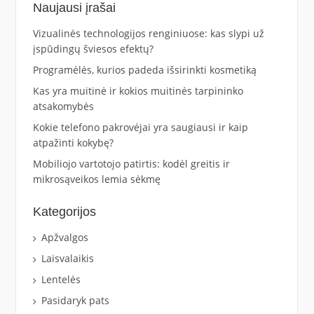
Naujausi įrašai
Vizualinės technologijos renginiuose: kas slypi už
įspūdingų šviesos efektų?
Programėlės, kurios padeda išsirinkti kosmetiką
Kas yra muitinė ir kokios muitinės tarpininko
atsakomybės
Kokie telefono pakrovėjai yra saugiausi ir kaip
atpažinti kokybę?
Mobiliojo vartotojo patirtis: kodėl greitis ir
mikrosąveikos lemia sėkmę
Kategorijos
Apžvalgos
Laisvalaikis
Lentelės
Pasidaryk pats