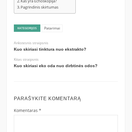
Kas yra Echoskopija?
Pagrindinis skirtumas
Patarimai
KATEGORIJOS
Ankstesnis straipsnis
Kuo skiriasi tinktura nuo ekstrakto?
Kitas straipsnis
Kuo skiriasi eko oda nuo dirbtinės odos?
PARAŠYKITE KOMENTARĄ
Komentaras
*