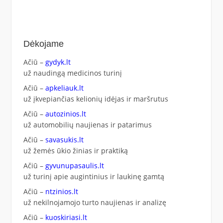
Dėkojame
Ačiū –
gydyk.lt
už naudingą medicinos turinį
Ačiū –
apkeliauk.lt
už įkvepiančias kelionių idėjas ir maršrutus
Ačiū –
autozinios.lt
už automobilių naujienas ir patarimus
Ačiū –
savasukis.lt
už žemės ūkio žinias ir praktiką
Ačiū –
gyvunupasaulis.lt
už turinį apie augintinius ir laukinę gamtą
Ačiū –
ntzinios.lt
už nekilnojamojo turto naujienas ir analizę
Ačiū –
kuoskiriasi.lt