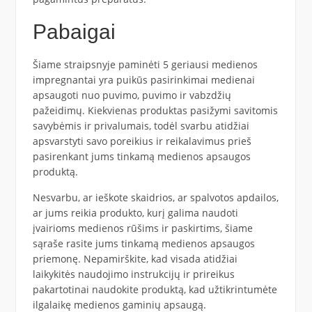
Pabaigai
Šiame straipsnyje paminėti 5 geriausi medienos
impregnantai yra puikūs pasirinkimai medienai
apsaugoti nuo puvimo, puvimo ir vabzdžių
pažeidimų. Kiekvienas produktas pasižymi savitomis
savybėmis ir privalumais, todėl svarbu atidžiai
apsvarstyti savo poreikius ir reikalavimus prieš
pasirenkant jums tinkamą medienos apsaugos
produktą.
Nesvarbu, ar ieškote skaidrios, ar spalvotos apdailos,
ar jums reikia produkto, kurį galima naudoti
įvairioms medienos rūšims ir paskirtims, šiame
sąraše rasite jums tinkamą medienos apsaugos
priemonę. Nepamirškite, kad visada atidžiai
laikykitės naudojimo instrukcijų ir prireikus
pakartotinai naudokite produktą, kad užtikrintumėte
ilgalaikę medienos gaminių apsaugą.