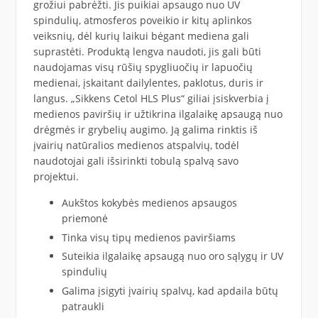
grožiui pabrėžti. Jis puikiai apsaugo nuo UV
spindulių, atmosferos poveikio ir kitų aplinkos
veiksnių, dėl kurių laikui bėgant mediena gali
suprastėti. Produktą lengva naudoti, jis gali būti
naudojamas visų rūšių spygliuočių ir lapuočių
medienai, įskaitant dailylentes, paklotus, duris ir
langus. „Sikkens Cetol HLS Plus“ giliai įsiskverbia į
medienos paviršių ir užtikrina ilgalaikę apsaugą nuo
drėgmės ir grybelių augimo. Ją galima rinktis iš
įvairių natūralios medienos atspalvių, todėl
naudotojai gali išsirinkti tobulą spalvą savo
projektui.
Aukštos kokybės medienos apsaugos
priemonė
Tinka visų tipų medienos paviršiams
Suteikia ilgalaikę apsaugą nuo oro sąlygų ir UV
spindulių
Galima įsigyti įvairių spalvų, kad apdaila būtų
patraukli