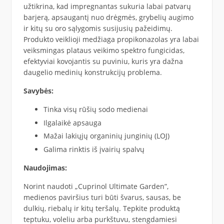
užtikrina, kad impregnantas sukuria labai patvarų
barjerą, apsaugantį nuo drėgmės, grybelių augimo
ir kitų su oro sąlygomis susijusių pažeidimų.
Produkto veiklioji medžiaga propikonazolas yra labai
veiksmingas plataus veikimo spektro fungicidas,
efektyviai kovojantis su puviniu, kuris yra dažna
daugelio medinių konstrukcijų problema.
Savybės:
Tinka visų rūšių sodo medienai
Ilgalaikė apsauga
Mažai lakiųjų organinių junginių (LOJ)
Galima rinktis iš įvairių spalvų
Naudojimas:
Norint naudoti „Cuprinol Ultimate Garden”,
medienos paviršius turi būti švarus, sausas, be
dulkių, riebalų ir kitų teršalų. Tepkite produktą
teptuku, voleliu arba purkštuvu, stengdamiesi