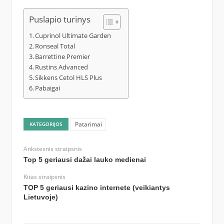
Puslapio turinys
Cuprinol Ultimate Garden
Ronseal Total
Barrettine Premier
Rustins Advanced
Sikkens Cetol HLS Plus
Pabaigai
Patarimai
KATEGORIJOS
Ankstesnis straipsnis
Top 5 geriausi dažai lauko medienai
Kitas straipsnis
TOP 5 geriausi kazino internete (veikiantys
Lietuvoje)