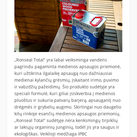
„Ronseal Total” yra labai veiksminga vandens
pagrindu pagaminta medienos apsaugos priemonė,
kuri užtikrina ilgalaikę apsaugą nuo dažniausiai
medienai kylančių grėsmių, įskaitant irimo, puvimo
ir vabzdžių pažeidimų. Šio produkto sudėtyje yra
speciali formulė, kuri giliai įsiskverbia į medienos
pluoštus ir sukuria patvarų barjerą, apsaugantį nuo
drėgmės ir grybelių augimo. Skirtingai nuo daugelio
kitų rinkoje esančių medienos apsaugos priemonių,
„Ronseal Total” sudėtyje nėra kenksmingų tirpiklių
ar lakiųjų organinių junginių, todėl jis yra saugus ir
ekologiškas. Veiklioji medžiaga IPBC