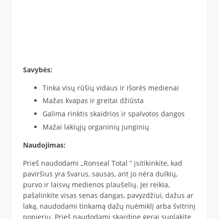
Savybės:
Tinka visų rūšių vidaus ir išorės medienai
Mažas kvapas ir greitai džiūsta
Galima rinktis skaidrios ir spalvotos dangos
Mažai lakiųjų organinių junginių
Naudojimas:
Prieš naudodami „Ronseal Total ” įsitikinkite, kad
paviršius yra švarus, sausas, ant jo nėra dulkių,
purvo ir laisvų medienos plaušelių. Jei reikia,
pašalinkite visas senas dangas, pavyzdžiui, dažus ar
laką, naudodami tinkamą dažų nuėmiklį arba švitrinį
popierių. Prieš naudodami skardinę gerai suplakite