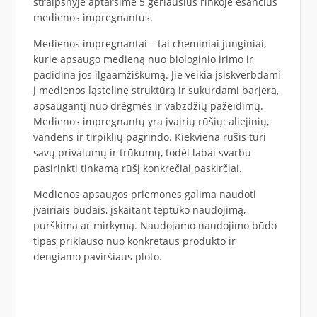
straipsnyje aptarsime 5 geriausius rinkoje esančius
medienos impregnantus.
Medienos impregnantai – tai cheminiai junginiai,
kurie apsaugo medieną nuo biologinio irimo ir
padidina jos ilgaamžiškumą. Jie veikia įsiskverbdami
į medienos ląstelinę struktūrą ir sukurdami barjerą,
apsaugantį nuo drėgmės ir vabzdžių pažeidimų.
Medienos impregnantų yra įvairių rūšių: aliejinių,
vandens ir tirpiklių pagrindo. Kiekviena rūšis turi
savų privalumų ir trūkumų, todėl labai svarbu
pasirinkti tinkamą rūšį konkrečiai paskirčiai.
Medienos apsaugos priemones galima naudoti
įvairiais būdais, įskaitant teptuko naudojimą,
purškimą ar mirkymą. Naudojamo naudojimo būdo
tipas priklauso nuo konkretaus produkto ir
dengiamo paviršiaus ploto.