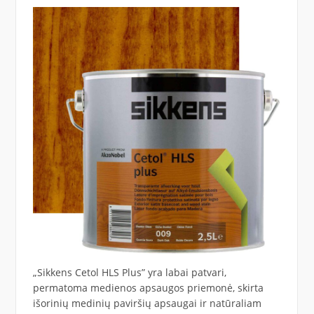
„Sikkens Cetol HLS Plus” yra labai patvari,
permatoma medienos apsaugos priemonė, skirta
išorinių medinių paviršių apsaugai ir natūraliam