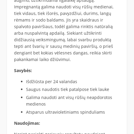
augimo, užtikrindama ilgalaikę apsaugą.
Impregnantą galima naudoti visų rūšių medienai,
tiek vidaus, tiek išorės, pavyzdžiui, durims, langų
rėmams ir sodo baldams. Jis yra skaidraus ir
spalvoto paviršiaus, todėl galima rinktis natūralią
arba nuspalvintą apdailą. Siekiant užtikrinti
didžiausią veiksmingumą, labai svarbu produktą
tepti ant švarių ir sausų medinių paviršių, o prieš
dengiant bet kokias vėlesnes dangas, reikia skirti
pakankamai laiko džiūvimui.
Savybės:
Išdžiūsta per 24 valandas
Saugus naudotis tiek patalpose tiek lauke
Galima naudoti ant visų rūšių neapdorotos
medienos
Atsparus ultravioletiniams spinduliams
Naudojimas: