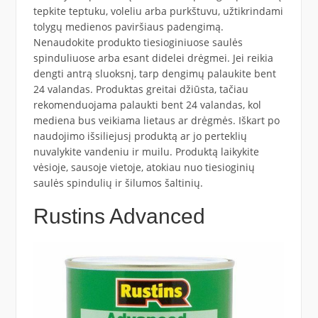
tepkite teptuku, voleliu arba purkštuvu, užtikrindami
tolygų medienos paviršiaus padengimą.
Nenaudokite produkto tiesioginiuose saulės
spinduliuose arba esant didelei drėgmei. Jei reikia
dengti antrą sluoksnį, tarp dengimų palaukite bent
24 valandas. Produktas greitai džiūsta, tačiau
rekomenduojama palaukti bent 24 valandas, kol
mediena bus veikiama lietaus ar drėgmės. Iškart po
naudojimo išsiliejusį produktą ar jo perteklių
nuvalykite vandeniu ir muilu. Produktą laikykite
vėsioje, sausoje vietoje, atokiau nuo tiesioginių
saulės spindulių ir šilumos šaltinių.
Rustins Advanced