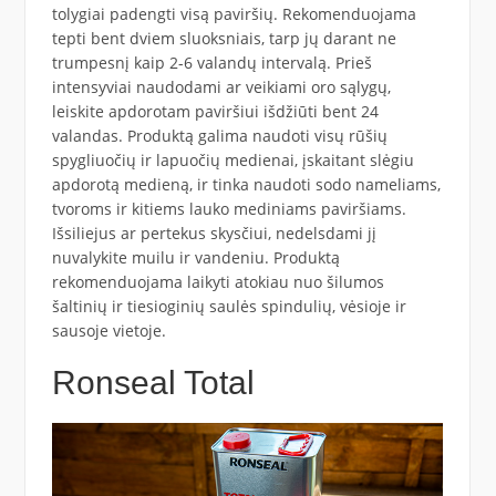
tolygiai padengti visą paviršių. Rekomenduojama
tepti bent dviem sluoksniais, tarp jų darant ne
trumpesnį kaip 2-6 valandų intervalą. Prieš
intensyviai naudodami ar veikiami oro sąlygų,
leiskite apdorotam paviršiui išdžiūti bent 24
valandas. Produktą galima naudoti visų rūšių
spygliuočių ir lapuočių medienai, įskaitant slėgiu
apdorotą medieną, ir tinka naudoti sodo nameliams,
tvoroms ir kitiems lauko mediniams paviršiams.
Išsiliejus ar pertekus skysčiui, nedelsdami jį
nuvalykite muilu ir vandeniu. Produktą
rekomenduojama laikyti atokiau nuo šilumos
šaltinių ir tiesioginių saulės spindulių, vėsioje ir
sausoje vietoje.
Ronseal Total