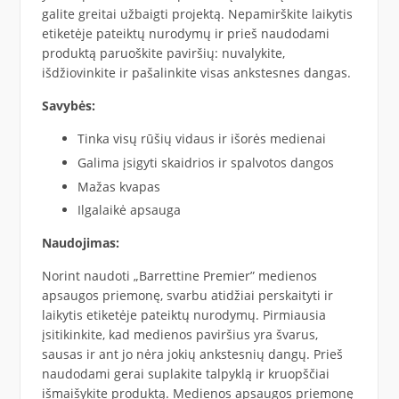
galite greitai užbaigti projektą. Nepamirškite laikytis
etiketėje pateiktų nurodymų ir prieš naudodami
produktą paruoškite paviršių: nuvalykite,
išdžiovinkite ir pašalinkite visas ankstesnes dangas.
Savybės:
Tinka visų rūšių vidaus ir išorės medienai
Galima įsigyti skaidrios ir spalvotos dangos
Mažas kvapas
Ilgalaikė apsauga
Naudojimas:
Norint naudoti „Barrettine Premier” medienos
apsaugos priemonę, svarbu atidžiai perskaityti ir
laikytis etiketėje pateiktų nurodymų. Pirmiausia
įsitikinkite, kad medienos paviršius yra švarus,
sausas ir ant jo nėra jokių ankstesnių dangų. Prieš
naudodami gerai suplakite talpyklą ir kruopščiai
išmaišykite produktą. Medienos apsaugos priemonę