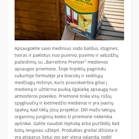
Apsaugokite savo medinius sodo baldus, stogines,
tvoras ir paklotus nuo puvinio, puvimo ir vabzdžių
pažeidimų su „Barrettine Premier” medienos
apsaugos priemone. Šioje tirpiklių pagrindu
sukurtoje formulėje yra biocidų ir veikliųjų
medžiagų mišinys, kuris prasiskverbia giliai į
medieną ir užtikrina puikią ilgalaikę apsaugą nuo
atmosferos poveikio. Priemonė tinka visų rūšių
spygliuočių ir kietmedžio medienai ir yra įvairių
spalvų, kad tiktų jūsų projektui. Dėl mažo lakiųjų
organinių junginių kiekio ši priemonė nekenkia
aplinkai. Galite naudoti teptuką arba purškiklį, kad
būtų lengviau užtepti. Produktas greitai džiūsta ir
yra atsparus lietui vos per vieną valandą, todėl