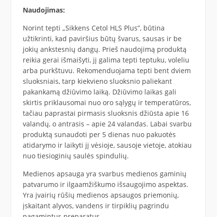
Naudojimas:
Norint tepti „Sikkens Cetol HLS Plus”, būtina
užtikrinti, kad paviršius būtų švarus, sausas ir be
jokių ankstesnių dangų. Prieš naudojimą produktą
reikia gerai išmaišyti, jį galima tepti teptuku, voleliu
arba purkštuvu. Rekomenduojama tepti bent dviem
sluoksniais, tarp kiekvieno sluoksnio paliekant
pakankamą džiūvimo laiką. Džiūvimo laikas gali
skirtis priklausomai nuo oro sąlygų ir temperatūros,
tačiau paprastai pirmasis sluoksnis džiūsta apie 16
valandų, o antrasis – apie 24 valandas. Labai svarbu
produktą sunaudoti per 5 dienas nuo pakuotės
atidarymo ir laikyti jį vėsioje, sausoje vietoje, atokiau
nuo tiesioginių saulės spindulių.
Medienos apsauga yra svarbus medienos gaminių
patvarumo ir ilgaamžiškumo išsaugojimo aspektas.
Yra įvairių rūšių medienos apsaugos priemonių,
įskaitant alyvos, vandens ir tirpiklių pagrindu
pagamintus preparatus.