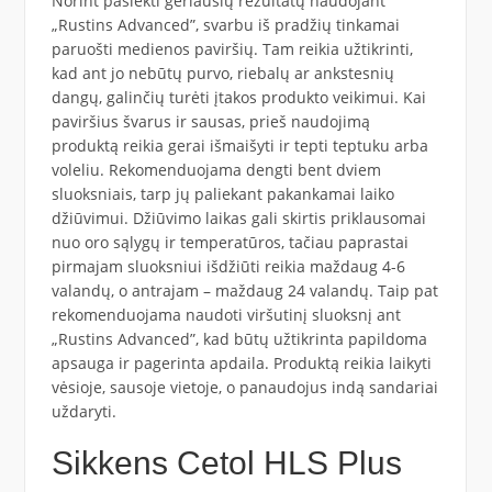
Norint pasiekti geriausių rezultatų naudojant
„Rustins Advanced”, svarbu iš pradžių tinkamai
paruošti medienos paviršių. Tam reikia užtikrinti,
kad ant jo nebūtų purvo, riebalų ar ankstesnių
dangų, galinčių turėti įtakos produkto veikimui. Kai
paviršius švarus ir sausas, prieš naudojimą
produktą reikia gerai išmaišyti ir tepti teptuku arba
voleliu. Rekomenduojama dengti bent dviem
sluoksniais, tarp jų paliekant pakankamai laiko
džiūvimui. Džiūvimo laikas gali skirtis priklausomai
nuo oro sąlygų ir temperatūros, tačiau paprastai
pirmajam sluoksniui išdžiūti reikia maždaug 4-6
valandų, o antrajam – maždaug 24 valandų. Taip pat
rekomenduojama naudoti viršutinį sluoksnį ant
„Rustins Advanced”, kad būtų užtikrinta papildoma
apsauga ir pagerinta apdaila. Produktą reikia laikyti
vėsioje, sausoje vietoje, o panaudojus indą sandariai
uždaryti.
Sikkens Cetol HLS Plus