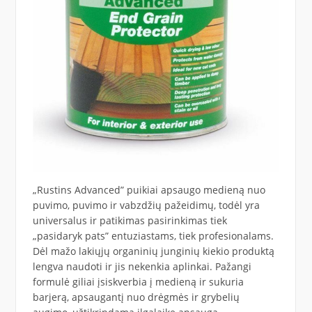
„Rustins Advanced” puikiai apsaugo medieną nuo
puvimo, puvimo ir vabzdžių pažeidimų, todėl yra
universalus ir patikimas pasirinkimas tiek
„pasidaryk pats” entuziastams, tiek profesionalams.
Dėl mažo lakiųjų organinių junginių kiekio produktą
lengva naudoti ir jis nekenkia aplinkai. Pažangi
formulė giliai įsiskverbia į medieną ir sukuria
barjerą, apsaugantį nuo drėgmės ir grybelių