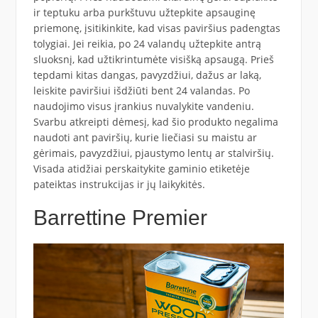
ir teptuku arba purkštuvu užtepkite apsauginę
priemonę, įsitikinkite, kad visas paviršius padengtas
tolygiai. Jei reikia, po 24 valandų užtepkite antrą
sluoksnį, kad užtikrintumėte visišką apsaugą. Prieš
tepdami kitas dangas, pavyzdžiui, dažus ar laką,
leiskite paviršiui išdžiūti bent 24 valandas. Po
naudojimo visus įrankius nuvalykite vandeniu.
Svarbu atkreipti dėmesį, kad šio produkto negalima
naudoti ant paviršių, kurie liečiasi su maistu ar
gėrimais, pavyzdžiui, pjaustymo lentų ar stalviršių.
Visada atidžiai perskaitykite gaminio etiketėje
pateiktas instrukcijas ir jų laikykitės.
Barrettine Premier