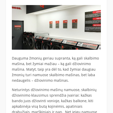
Dauguma žmonių geriau supranta, ką gali skalbimo
mašina, bet žymiai mažiau – ką gali džiovinimo
mašina. Matyt, taip yra dėl to, kad žymiai daugiau
žmonių turi namuose skalbimo mašinas, bet laba
nedaugelis – džiovinimo mašinas.
Neturintys džiovinimo mašinų namuose, skalbinių
džiovinimo klausimus sprendžia įvairiai: kažkas
bando juos džiovinti vonioje, kažkas balkone, kiti
apkabinėja visą butą kojinėmis, apatiniais
drabužiais, marškiniais ir pan. Net jeigu namuose