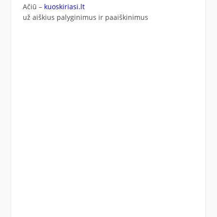
Ačiū –
kuoskiriasi.lt
už aiškius palyginimus ir paaiškinimus