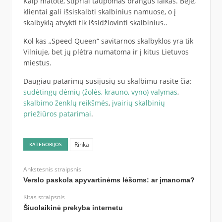
Kaip matote, stipriai taupomas brangus laikas. Beje,
klientai gali išsiskalbti skalbinius namuose, o į
skalbyklą atvykti tik išsidžiovinti skalbinius..
Kol kas „Speed Queen“ savitarnos skalbyklos yra tik
Vilniuje, bet jų plėtra numatoma ir į kitus Lietuvos
miestus.
Daugiau patarimų susijusių su skalbimu rasite čia:
sudėtingų dėmių (žolės, krauno, vyno) valymas
,
skalbimo ženklų reikšmės
,
įvairių skalbinių
priežiūros patarimai
.
Rinka
KATEGORIJOS
Ankstesnis straipsnis
Verslo paskola apyvartinėms lėšoms: ar įmanoma?
Kitas straipsnis
Šiuolaikinė prekyba internetu