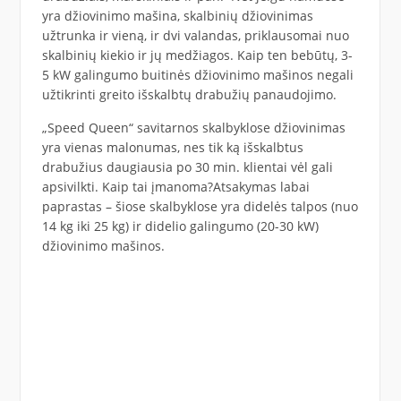
yra džiovinimo mašina, skalbinių džiovinimas
užtrunka ir vieną, ir dvi valandas, priklausomai nuo
skalbinių kiekio ir jų medžiagos. Kaip ten bebūtų, 3-
5 kW galingumo buitinės džiovinimo mašinos negali
užtikrinti greito išskalbtų drabužių panaudojimo.
„Speed Queen“ savitarnos skalbyklose džiovinimas
yra vienas malonumas, nes tik ką išskalbtus
drabužius daugiausia po 30 min. klientai vėl gali
apsivilkti. Kaip tai įmanoma?Atsakymas labai
paprastas – šiose skalbyklose yra didelės talpos (nuo
14 kg iki 25 kg) ir didelio galingumo (20-30 kW)
džiovinimo mašinos.