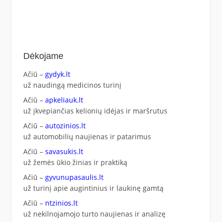
Dėkojame
Ačiū –
gydyk.lt
už naudingą medicinos turinį
Ačiū –
apkeliauk.lt
už įkvepiančias kelionių idėjas ir maršrutus
Ačiū –
autozinios.lt
už automobilių naujienas ir patarimus
Ačiū –
savasukis.lt
už žemės ūkio žinias ir praktiką
Ačiū –
gyvunupasaulis.lt
už turinį apie augintinius ir laukinę gamtą
Ačiū –
ntzinios.lt
už nekilnojamojo turto naujienas ir analizę