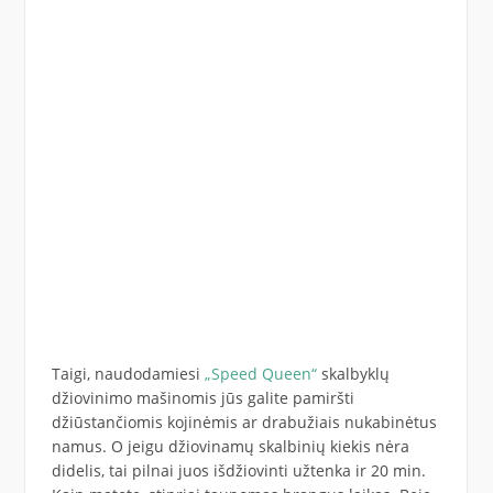
Taigi, naudodamiesi
„Speed Queen“
skalbyklų
džiovinimo mašinomis jūs galite pamiršti
džiūstančiomis kojinėmis ar drabužiais nukabinėtus
namus. O jeigu džiovinamų skalbinių kiekis nėra
didelis, tai pilnai juos išdžiovinti užtenka ir 20 min.