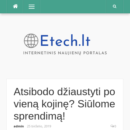
Praleisti
Meniu
Atsibodo džiaustyti po
vieną kojinę? Siūlome
sprendimą!
admin
25 birželio, 2019
0