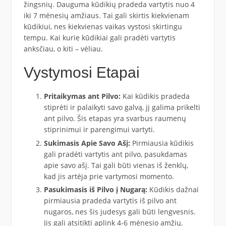
žingsnių. Dauguma kūdikių pradeda vartytis nuo 4
iki 7 mėnesių amžiaus. Tai gali skirtis kiekvienam
kūdikiui, nes kiekvienas vaikas vystosi skirtingu
tempu. Kai kurie kūdikiai gali pradėti vartytis
anksčiau, o kiti – vėliau.
Vystymosi Etapai
Pritaikymas ant Pilvo:
Kai kūdikis pradeda
stiprėti ir palaikyti savo galvą, jį galima prikelti
ant pilvo. Šis etapas yra svarbus raumenų
stiprinimui ir parengimui vartyti.
Sukimasis Apie Savo Ašį:
Pirmiausia kūdikis
gali pradėti vartytis ant pilvo, pasukdamas
apie savo ašį. Tai gali būti vienas iš ženklų,
kad jis artėja prie vartymosi momento.
Pasukimasis iš Pilvo į Nugarą:
Kūdikis dažnai
pirmiausia pradeda vartytis iš pilvo ant
nugaros, nes šis judesys gali būti lengvesnis.
Jis gali atsitikti aplink 4-6 mėnesio amžių.