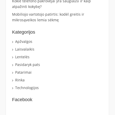
Kokie telefono pakrovėjai yra saugiausi ir kaip
atpažinti kokybę?
Mobiliojo vartotojo patirtis: kodėl greitis ir
mikrosąveikos lemia sėkmę
Kategorijos
Apžvalgos
Laisvalaikis
Lentelės
Pasidaryk pats
Patarimai
Rinka
Technologijos
Facebook