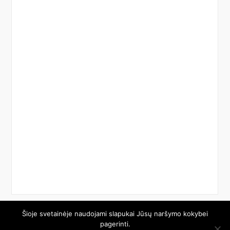
Šioje svetainėje naudojami slapukai Jūsų naršymo kokybei
© 2026 Etech.lt. Visos teisės saugomos.
pagerinti.