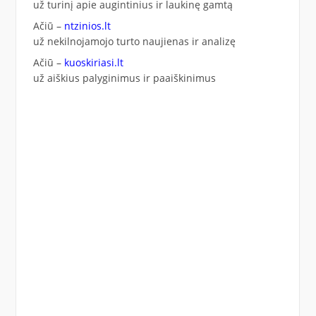
už turinį apie augintinius ir laukinę gamtą
Ačiū –
ntzinios.lt
už nekilnojamojo turto naujienas ir analizę
Ačiū –
kuoskiriasi.lt
už aiškius palyginimus ir paaiškinimus