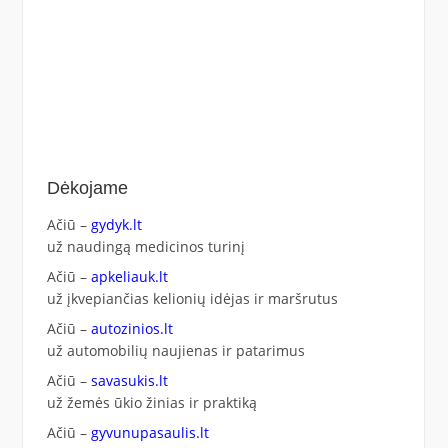
Dėkojame
Ačiū –
gydyk.lt
už naudingą medicinos turinį
Ačiū –
apkeliauk.lt
už įkvepiančias kelionių idėjas ir maršrutus
Ačiū –
autozinios.lt
už automobilių naujienas ir patarimus
Ačiū –
savasukis.lt
už žemės ūkio žinias ir praktiką
Ačiū –
gyvunupasaulis.lt