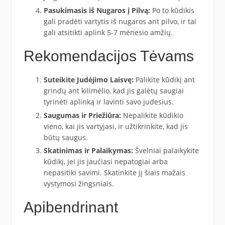
Pasukimasis iš Nugaros į Pilvą:
Po to kūdikis
gali pradėti vartytis iš nugaros ant pilvo, ir tai
gali atsitikti aplink 5-7 mėnesio amžių.
Rekomendacijos Tėvams
Suteikite Judėjimo Laisvę:
Palikite kūdikį ant
grindų ant kilimėlio, kad jis galėtų saugiai
tyrinėti aplinką ir lavinti savo judesius.
Saugumas ir Priežiūra:
Nepalikite kūdikio
vieno, kai jis vartyjasi, ir užtikrinkite, kad jis
būtų saugus.
Skatinimas ir Palaikymas:
Švelniai palaikykite
kūdikį, jei jis jaučiasi nepatogiai arba
nepasitiki savimi. Skatinkite jį šiais mažais
vystymosi žingsniais.
Apibendrinant