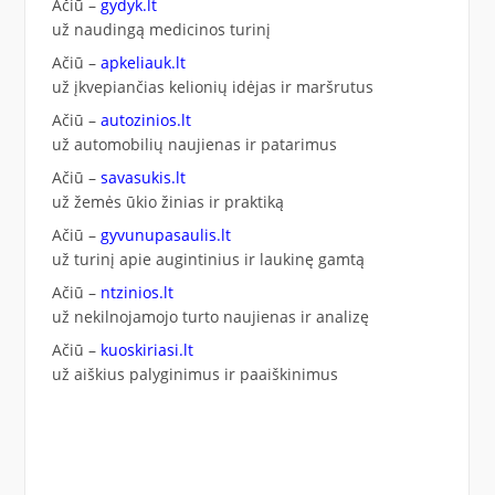
Ačiū –
gydyk.lt
už naudingą medicinos turinį
Ačiū –
apkeliauk.lt
už įkvepiančias kelionių idėjas ir maršrutus
Ačiū –
autozinios.lt
už automobilių naujienas ir patarimus
Ačiū –
savasukis.lt
už žemės ūkio žinias ir praktiką
Ačiū –
gyvunupasaulis.lt
už turinį apie augintinius ir laukinę gamtą
Ačiū –
ntzinios.lt
už nekilnojamojo turto naujienas ir analizę
Ačiū –
kuoskiriasi.lt
už aiškius palyginimus ir paaiškinimus