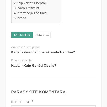
Kaip Vartoti Biseptolį
Svarbu Atsiminti
Informacija ir Šaltiniai
Išvada
Patarimai
KATEGORIJOS
Ankstesnis straipsnis
Kada išskrenda ir parskrenda Gandrai?
Kitas straipsnis
Kada ir Kaip Genėti Obelis?
PARAŠYKITE KOMENTARĄ
Komentaras
*