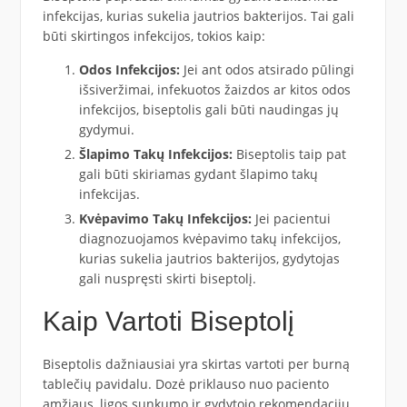
infekcijas, kurias sukelia jautrios bakterijos. Tai gali
būti skirtingos infekcijos, tokios kaip:
Odos Infekcijos:
Jei ant odos atsirado pūlingi
išsiveržimai, infekuotos žaizdos ar kitos odos
infekcijos, biseptolis gali būti naudingas jų
gydymui.
Šlapimo Takų Infekcijos:
Biseptolis taip pat
gali būti skiriamas gydant šlapimo takų
infekcijas.
Kvėpavimo Takų Infekcijos:
Jei pacientui
diagnozuojamos kvėpavimo takų infekcijos,
kurias sukelia jautrios bakterijos, gydytojas
gali nuspręsti skirti biseptolį.
Kaip Vartoti Biseptolį
Biseptolis dažniausiai yra skirtas vartoti per burną
tablečių pavidalu. Dozė priklauso nuo paciento
amžiaus, ligos sunkumo ir gydytojo rekomendacijų.