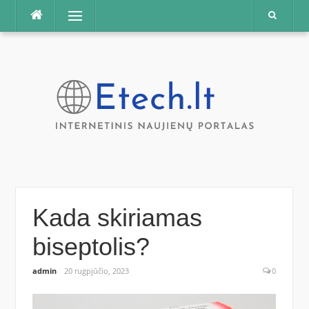
Praleisti
Meniu
Kada skiriamas
biseptolis?
admin
20 rugpjūčio, 2023
0