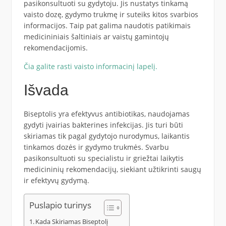
pasikonsultuoti su gydytoju. Jis nustatys tinkamą
vaisto dozę, gydymo trukmę ir suteiks kitos svarbios
informacijos. Taip pat galima naudotis patikimais
medicininiais šaltiniais ar vaistų gamintojų
rekomendacijomis.
Čia galite rasti vaisto informacinį lapelį.
Išvada
Biseptolis yra efektyvus antibiotikas, naudojamas
gydyti įvairias bakterines infekcijas. Jis turi būti
skiriamas tik pagal gydytojo nurodymus, laikantis
tinkamos dozės ir gydymo trukmės. Svarbu
pasikonsultuoti su specialistu ir griežtai laikytis
medicininių rekomendacijų, siekiant užtikrinti saugų
ir efektyvų gydymą.
Puslapio turinys
Kada Skiriamas Biseptolį