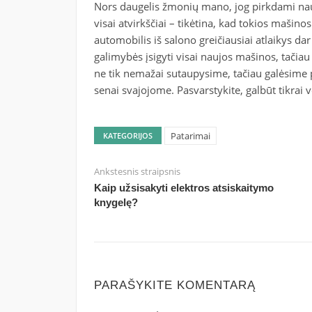
Nors daugelis žmonių mano, jog pirkdami naud
visai atvirkščiai – tikėtina, kad tokios mašinos
automobilis iš salono greičiausiai atlaikys dar 
galimybės įsigyti visai naujos mašinos, tačiau
ne tik nemažai sutaupysime, tačiau galėsime 
senai svajojome. Pasvarstykite, galbūt tikrai v
Patarimai
KATEGORIJOS
Ankstesnis straipsnis
Kaip užsisakyti elektros atsiskaitymo
knygelę?
PARAŠYKITE KOMENTARĄ