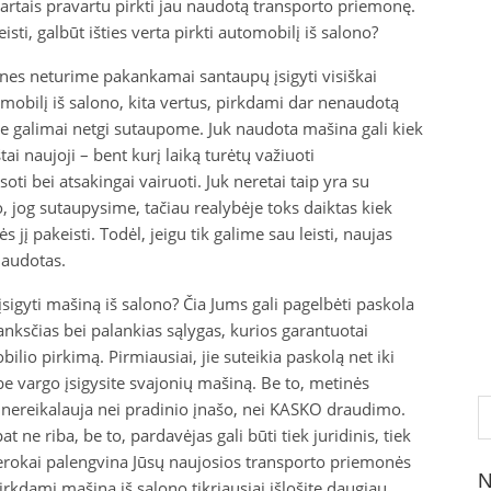
kartais pravartu pirkti jau naudotą transporto priemonę.
isti, galbūt išties verta pirkti automobilį iš salono?
nes neturime pakankamai santaupų įsigyti visiškai
tomobilį iš salono, kita vertus, pirkdami dar nenaudotą
je galimai netgi sutaupome. Juk naudota mašina gali kiek
ai naujoji – bent kurį laiką turėtų važiuoti
oti bei atsakingai vairuoti. Juk neretai taip yra su
, jog sutaupysime, tačiau realybėje toks daiktas kiek
jį pakeisti. Todėl, jeigu tik galime sau leisti, naujas
naudotas.
sigyti mašiną iš salono? Čia Jums gali pagelbėti paskola
lanksčias bei palankias sąlygas, kurios garantuotai
bilio pirkimą. Pirmiausiai, jie suteikia paskolą net iki
 be vargo įsigysite svajonių mašiną. Be to, metinės
Ie
ė nereikalauja nei pradinio įnašo, nei KASKO draudimo.
 ne riba, be to, pardavėjas gali būti tiek juridinis, tiek
erokai palengvina Jūsų naujosios transporto priemonės
N
pirkdami mašiną iš salono tikriausiai išlošite daugiau.