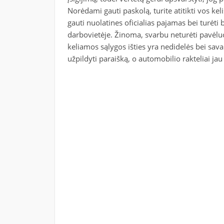
Norėdami gauti paskolą, turite atitikti vos kel
gauti nuolatines oficialias pajamas bei turėti
darbovietėje. Žinoma, svarbu neturėti pavėlu
keliamos sąlygos išties yra nedidelės bei sava
užpildyti paraišką, o automobilio rakteliai ja