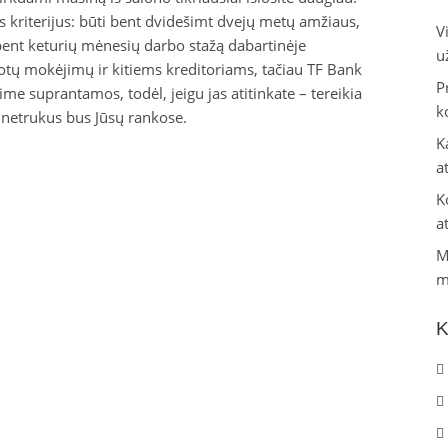
is kriterijus: būti bent dvidešimt dvejų metų amžiaus,
V
 bent keturių mėnesių darbo stažą dabartinėje
u
otų mokėjimų ir kitiems kreditoriams, tačiau TF Bank
P
ime suprantamos, todėl, jeigu jas atitinkate – tereikia
k
u netrukus bus Jūsų rankose.
K
a
K
a
M
m
K