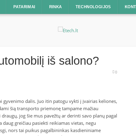
PATARIMAI
RINKA
TECHNOLOGIJOS
KONT
utomobilį iš salono?
0
 gyvenimo dalis. Juo itin patogu vykti į įvairias keliones,
turėdami šią transporto priemonę tampame mažiau
i draugų, jog šie mus pavežtų ar derinti savo planų pagal
daug greičiau pasiekti reikiamas vietas, negu
isgi, nors tai puikus pagalbininkas kasdieniniame