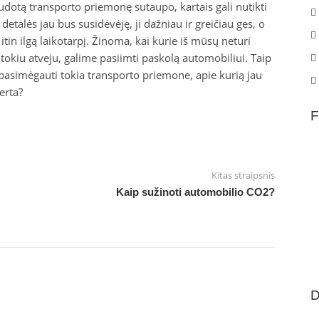
otą transporto priemonę sutaupo, kartais gali nutikti
 detalės jau bus susidėvėję, ji dažniau ir greičiau ges, o
itin ilgą laikotarpį. Žinoma, kai kurie iš mūsų neturi
 tokiu atveju, galime pasiimti paskolą automobiliui. Taip
pasimėgauti tokia transporto priemone, apie kurią jau
erta?
F
Kitas straipsnis
Kaip sužinoti automobilio CO2?
D