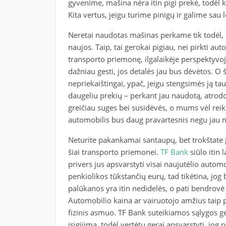
gyvenime, mašina nėra itin pigi prekė, todėl 
Kita vertus, jeigu turime pinigų ir galime sau le
Neretai naudotas mašinas perkame tik todėl, 
naujos. Taip, tai gerokai pigiau, nei pirkti au
transporto priemonę, ilgalaikėje perspektyvo
dažniau gesti, jos detalės jau bus dėvėtos. O št
nepriekaištingai, ypač, jeigu stengsimės ją taus
daugeliu prekių – perkant jau naudotą, atrodo
greičiau suges bei susidėvės, o mums vėl reikės 
automobilis bus daug pravartesnis negu jau 
Neturite pakankamai santaupų, bet trokštate į
šiai transporto priemonei.
TF Bank
siūlo itin 
privers jus apsvarstyti visai naujutėlio automo
penkiolikos tūkstančių eurų, tad tikėtina, jog
palūkanos yra itin nedidelės, o pati bendrov
Automobilio kaina ar vairuotojo amžius taip pat
fizinis asmuo. TF Bank suteikiamos sąlygos g
įsigijimą, todėl vertėtų gerai apsvarstyti, jog 