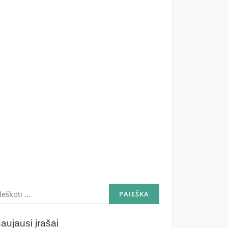
škoti:
aujausi įrašai