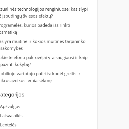
izualinės technologijos renginiuose: kas slypi
ž įspūdingų šviesos efektų?
rogramėlės, kurios padeda išsirinkti
osmetiką
as yra muitinė ir kokios muitinės tarpininko
tsakomybės
okie telefono pakrovėjai yra saugiausi ir kaip
tpažinti kokybę?
obiliojo vartotojo patirtis: kodėl greitis ir
ikrosąveikos lemia sėkmę
ategorijos
Apžvalgos
Laisvalaikis
Lentelės