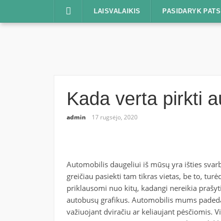
Praleisti
LAISVALAIKIS
PASIDARYK PATS
Kada verta pirkti a
admin
17 rugsėjo, 2020
Automobilis daugeliui iš mūsų yra išties svarbi
greičiau pasiekti tam tikras vietas, be to, 
priklausomi nuo kitų, kadangi nereikia prašyt
autobusų grafikus. Automobilis mums padeda 
važiuojant dviračiu ar keliaujant pėsčiomis. V