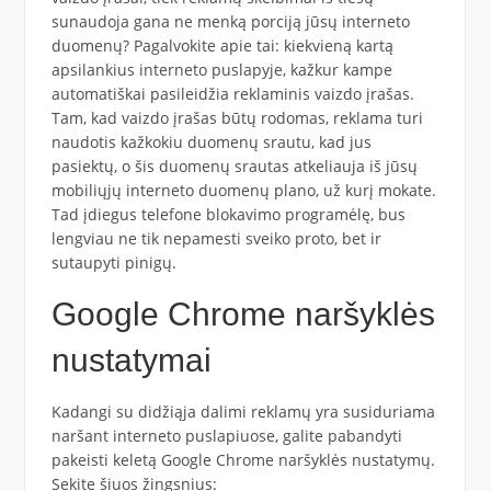
sunaudoja gana ne menką porciją jūsų interneto
duomenų? Pagalvokite apie tai: kiekvieną kartą
apsilankius interneto puslapyje, kažkur kampe
automatiškai pasileidžia reklaminis vaizdo įrašas.
Tam, kad vaizdo įrašas būtų rodomas, reklama turi
naudotis kažkokiu duomenų srautu, kad jus
pasiektų, o šis duomenų srautas atkeliauja iš jūsų
mobiliųjų interneto duomenų plano, už kurį mokate.
Tad įdiegus telefone blokavimo programėlę, bus
lengviau ne tik nepamesti sveiko proto, bet ir
sutaupyti pinigų.
Google Chrome naršyklės
nustatymai
Kadangi su didžiąja dalimi reklamų yra susiduriama
naršant interneto puslapiuose, galite pabandyti
pakeisti keletą Google Chrome naršyklės nustatymų.
Sekite šiuos žingsnius: