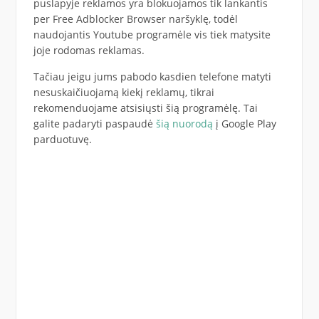
puslapyje reklamos yra blokuojamos tik lankantis
per Free Adblocker Browser naršyklę, todėl
naudojantis Youtube programėle vis tiek matysite
joje rodomas reklamas.
Tačiau jeigu jums pabodo kasdien telefone matyti
nesuskaičiuojamą kiekį reklamų, tikrai
rekomenduojame atsisiųsti šią programėlę. Tai
galite padaryti paspaudė
šią nuorodą
į Google Play
parduotuvę.