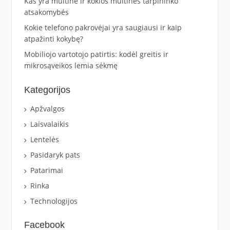
Kas yra muitinė ir kokios muitinės tarpininko
atsakomybės
Kokie telefono pakrovėjai yra saugiausi ir kaip
atpažinti kokybę?
Mobiliojo vartotojo patirtis: kodėl greitis ir
mikrosąveikos lemia sėkmę
Kategorijos
Apžvalgos
Laisvalaikis
Lentelės
Pasidaryk pats
Patarimai
Rinka
Technologijos
Facebook