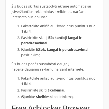
Šis būdas skirtas sustabdyti ekrane automatiškai
įsiveržiančius reklaminius skelbimus, naršant
interneto puslapiuose.
Pakartokite ankščiau išvardintus punktus nuo
1
iki
4
.
Pasirinkite skiltį
Iššokantieji langai ir
peradresavimai
.
Išjunkite
Iššok. Langai ir peradresavimai
pasirinkimą.
Šis būdas padės sustabdyti daugelį
nepageidaujamų reklamų naršant internete.
Pakartokite ankščiau išvardintus punktus nuo
1
iki
4
.
Pasirinkite skiltį
Skelbimai
.
Išjunkite
Skelbimai
pasirinkimą.
Free Adblocker Browser