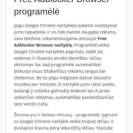
programėlė
Jeigu Google Chrome naršyklėje pakeisti nustatymai
jums nepadeda, ir vis tiek matote daugybę reklamų
savo telefone, rekomenduojame atsisiųsti
Free
Adblocker Browser naršyklę.
Programėlė veikia
Google Chrome naršyklės pagrindu, todėl jos
veikimas ir išvaizda atrodo identiškai, tačiau
skirtumas tas, kad programėlė automatiškai
blokuoja visus iššokančius reklamų langus bei
skelbimus. Be to, jeigu mėgstate dažnai klausytis
muzikos per Youtube, ši naršyklė jums labai patiks,
kadangi ji suteikia galimybę blokuoti tas iš proto
vedančias reklamas, automatiškai pasileidžiančias
tarp vaizdo įrašų.
Žinoma yra ir keletas minusų – programėlė, lyginant
su Google Chrome naršykle veikia truputį lėčiau, ir
puslapius krauna porą sekundžių lėčiau. Youtube