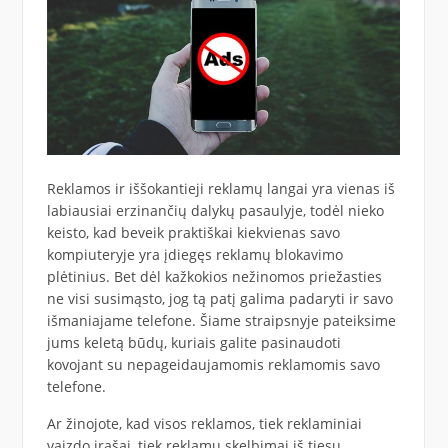
Reklamos ir iššokantieji reklamų langai yra vienas iš
labiausiai erzinančių dalykų pasaulyje, todėl nieko
keisto, kad beveik praktiškai kiekvienas savo
kompiuteryje yra įdiegęs reklamų blokavimo
plėtinius. Bet dėl kažkokios nežinomos priežasties
ne visi susimąsto, jog tą patį galima padaryti ir savo
išmaniajame telefone. Šiame straipsnyje pateiksime
jums keletą būdų, kuriais galite pasinaudoti
kovojant su nepageidaujamomis reklamomis savo
telefone.
Ar žinojote, kad visos reklamos, tiek reklaminiai
vaizdo įrašai, tiek reklamų skelbimai iš tiesų