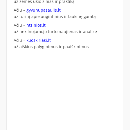
už žemės ūkio žinias ir praktiką
Ačiū –
gyvunupasaulis.lt
už turinį apie augintinius ir laukinę gamtą
Ačiū –
ntzinios.lt
už nekilnojamojo turto naujienas ir analizę
Ačiū –
kuoskiriasi.lt
už aiškius palyginimus ir paaiškinimus