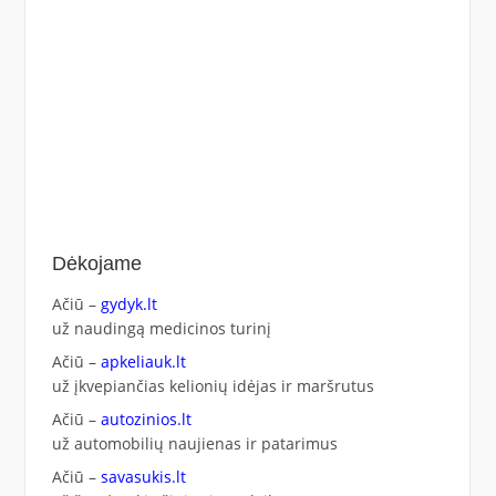
Dėkojame
Ačiū –
gydyk.lt
už naudingą medicinos turinį
Ačiū –
apkeliauk.lt
už įkvepiančias kelionių idėjas ir maršrutus
Ačiū –
autozinios.lt
už automobilių naujienas ir patarimus
Ačiū –
savasukis.lt