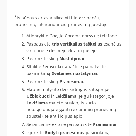
Šis būdas skirtas atsikratyti itin erzinančių
pranešimų, atsirandančių pranešimų juostoje.
Atidarykite Google Chrome naršyklę telefone.
Paspauskite
tris vertikalius taškelius
esančius
viršutinėje dešinėje ekrano pusėje.
Pasirinkite skiltį
Nustatymai
.
Slinkite žemyn, kol apačioje pamatysite
pasirinkimą
Svetainės nustatymai
.
Pasirinkite skiltį
Pranešimai.
Ekrane matysite dvi skirtingas kategorijas:
Užblokuoti
ir
Leidžiama
. Jeigu kategorijoje
Leidžiama
matote puslapį iš kurio
nepageidaujate gauti reklaminių pranešimų,
spustelkite ant šio puslapio.
Sekančiame ekrane paspauskite
Pranešimai
.
Išjunkite
Rodyti pranešimus
pasirinkimą.