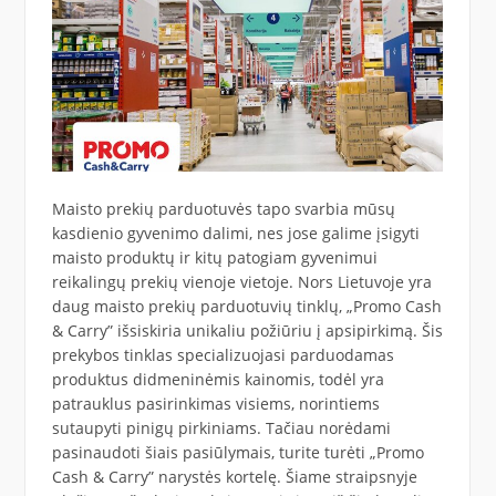
Maisto prekių parduotuvės tapo svarbia mūsų
kasdienio gyvenimo dalimi, nes jose galime įsigyti
maisto produktų ir kitų patogiam gyvenimui
reikalingų prekių vienoje vietoje. Nors Lietuvoje yra
daug maisto prekių parduotuvių tinklų, „Promo Cash
& Carry” išsiskiria unikaliu požiūriu į apsipirkimą. Šis
prekybos tinklas specializuojasi parduodamas
produktus didmeninėmis kainomis, todėl yra
patrauklus pasirinkimas visiems, norintiems
sutaupyti pinigų pirkiniams. Tačiau norėdami
pasinaudoti šiais pasiūlymais, turite turėti „Promo
Cash & Carry” narystės kortelę. Šiame straipsnyje