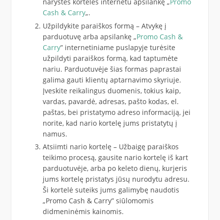
narystės kortelės internetu apsilankę „
Promo
Cash & Carry
„.
Užpildykite paraiškos formą – Atvykę į
parduotuvę arba apsilankę „
Promo Cash &
Carry
” internetiniame puslapyje turėsite
užpildyti paraiškos formą, kad taptumėte
nariu. Parduotuvėje šias formas paprastai
galima gauti klientų aptarnavimo skyriuje.
Įveskite reikalingus duomenis, tokius kaip,
vardas, pavardė, adresas, pašto kodas, el.
paštas, bei pristatymo adreso informaciją, jei
norite, kad nario kortelę jums pristatytų į
namus.
Atsiimti nario kortelę – Užbaigę paraiškos
teikimo procesą, gausite nario kortelę iš kart
parduotuvėje, arba po keleto dienų, kurjeris
jums kortelę pristatys jūsų nurodytu adresu.
Ši kortelė suteiks jums galimybę naudotis
„Promo Cash & Carry” siūlomomis
didmeninėmis kainomis.