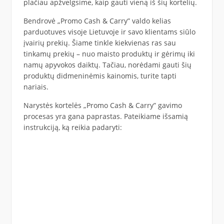
plačiau apžvelgsime, kaip gauti vieną iš šių kortelių.
Bendrovė „Promo Cash & Carry” valdo kelias
parduotuves visoje Lietuvoje ir savo klientams siūlo
įvairių prekių. Šiame tinkle kiekvienas ras sau
tinkamų prekių – nuo maisto produktų ir gėrimų iki
namų apyvokos daiktų. Tačiau, norėdami gauti šių
produktų didmeninėmis kainomis, turite tapti
nariais.
Narystės kortelės „Promo Cash & Carry” gavimo
procesas yra gana paprastas. Pateikiame išsamią
instrukciją, ką reikia padaryti: