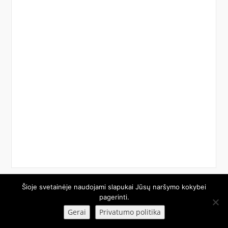
Šioje svetainėje naudojami slapukai Jūsų naršymo kokybei
© 2026 Etech.lt. Visos teisės saugomos.
pagerinti.
Gerai
Privatumo politika