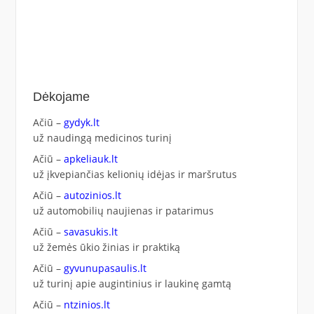
Dėkojame
Ačiū –
gydyk.lt
už naudingą medicinos turinį
Ačiū –
apkeliauk.lt
už įkvepiančias kelionių idėjas ir maršrutus
Ačiū –
autozinios.lt
už automobilių naujienas ir patarimus
Ačiū –
savasukis.lt
už žemės ūkio žinias ir praktiką
Ačiū –
gyvunupasaulis.lt
už turinį apie augintinius ir laukinę gamtą
Ačiū –
ntzinios.lt