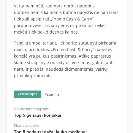
Verta paminėti, kad nors norint naudotis
didmeninėmis kainomis būtina narystė, ne nariai vis
tiek gali apsipirkti „Promo Cash & Carry”
parduotuvėse. Tačiau jiems už pirkinius reikės
mokėti šiek tiek didesnes kainas.
Taigi, trumpai tariant, jei norite sutaupyti pirkdami
maisto produktus, „Promo Cash & Carry” narystės
kortelė yra puikus pasirinkimas. Atlikę paprastus
šiame straipsnyje nurodytus veiksmus, galite tapti
nariu ir pradėti naudotis didmeninėmis įvairių
produktų kainomis.
Patarimai
KATEGORIJOS
Ankstesnis straipsnis
Top 5 geriausi konjakai
Kitas straipsnis
Top 5 geriausi dažai lauko medienai