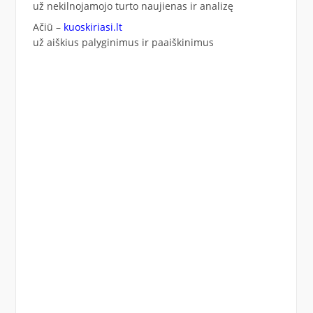
už nekilnojamojo turto naujienas ir analizę
Ačiū –
kuoskiriasi.lt
už aiškius palyginimus ir paaiškinimus