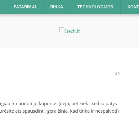
PATARIMAI
RINKA
TECHNOLOGIJOS
KONT
0
igiau ir naudoti jų kuponus (deja, bet kiek skelbia patys
site atsispausdinti, gera žinia, kad tinka ir nespalvoti).