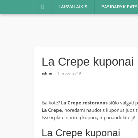
Praleisti
LAISVALAIKIS
PASIDARYK PATS
La Crepe kuponai
admin
1 liepos, 2019
Išalkote?
La Crepe restoranas
siūlo valgyti p
La Crepe
, norėdami naudotis kuponus juos turė
Išsikirpkite norimą kuponą ir panaudokite jį!
La Crepe kuponai