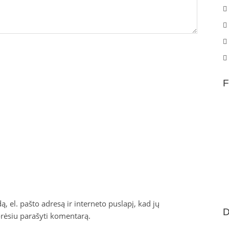
F
, el. pašto adresą ir interneto puslapį, kad jų
D
norėsiu parašyti komentarą.