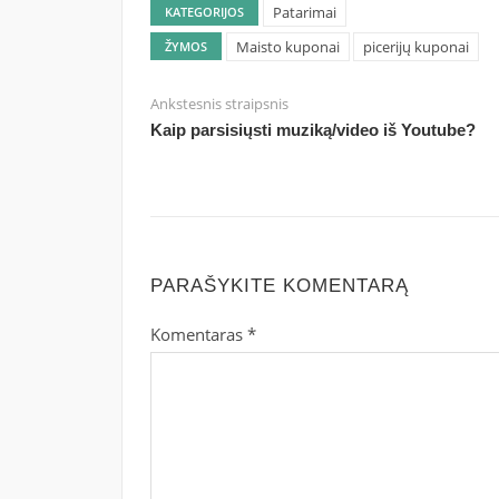
Patarimai
KATEGORIJOS
Maisto kuponai
picerijų kuponai
ŽYMOS
Ankstesnis straipsnis
Kaip parsisiųsti muziką/video iš Youtube?
PARAŠYKITE KOMENTARĄ
Komentaras
*