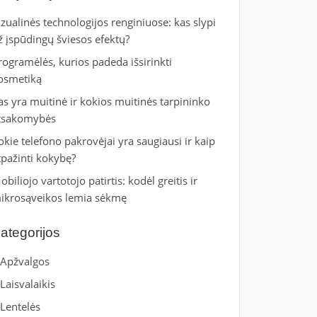
izualinės technologijos renginiuose: kas slypi
ž įspūdingų šviesos efektų?
rogramėlės, kurios padeda išsirinkti
osmetiką
as yra muitinė ir kokios muitinės tarpininko
tsakomybės
okie telefono pakrovėjai yra saugiausi ir kaip
tpažinti kokybę?
obiliojo vartotojo patirtis: kodėl greitis ir
ikrosąveikos lemia sėkmę
ategorijos
Apžvalgos
Laisvalaikis
Lentelės