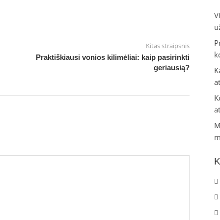
V
u
P
Kitas straipsnis
k
Praktiškiausi vonios kilimėliai: kaip pasirinkti
geriausią?
K
a
K
a
M
m
K