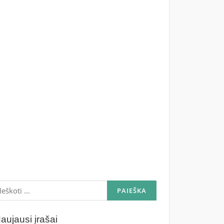
škoti:
aujausi įrašai