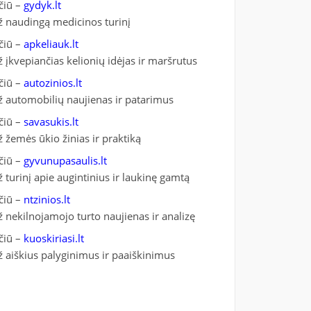
čiū –
gydyk.lt
ž naudingą medicinos turinį
čiū –
apkeliauk.lt
ž įkvepiančias kelionių idėjas ir maršrutus
čiū –
autozinios.lt
ž automobilių naujienas ir patarimus
čiū –
savasukis.lt
ž žemės ūkio žinias ir praktiką
čiū –
gyvunupasaulis.lt
ž turinį apie augintinius ir laukinę gamtą
čiū –
ntzinios.lt
ž nekilnojamojo turto naujienas ir analizę
čiū –
kuoskiriasi.lt
ž aiškius palyginimus ir paaiškinimus