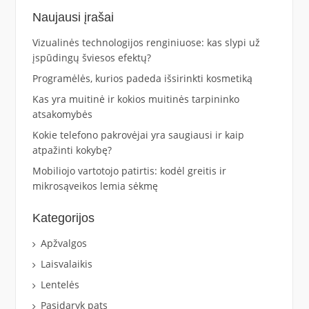
Naujausi įrašai
Vizualinės technologijos renginiuose: kas slypi už
įspūdingų šviesos efektų?
Programėlės, kurios padeda išsirinkti kosmetiką
Kas yra muitinė ir kokios muitinės tarpininko
atsakomybės
Kokie telefono pakrovėjai yra saugiausi ir kaip
atpažinti kokybę?
Mobiliojo vartotojo patirtis: kodėl greitis ir
mikrosąveikos lemia sėkmę
Kategorijos
Apžvalgos
Laisvalaikis
Lentelės
Pasidaryk pats