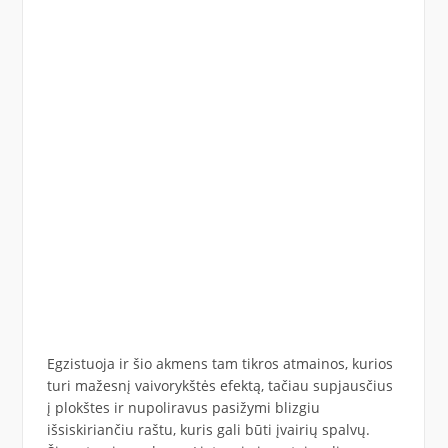
Egzistuoja ir šio akmens tam tikros atmainos, kurios
turi mažesnį vaivorykštės efektą, tačiau supjausčius
į plokštes ir nupoliravus pasižymi blizgiu
išsiskiriančiu raštu, kuris gali būti įvairių spalvų.