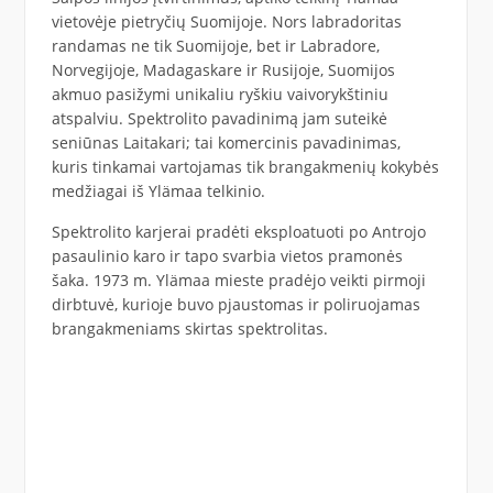
vietovėje pietryčių Suomijoje. Nors labradoritas
randamas ne tik Suomijoje, bet ir Labradore,
Norvegijoje, Madagaskare ir Rusijoje, Suomijos
akmuo pasižymi unikaliu ryškiu vaivorykštiniu
atspalviu. Spektrolito pavadinimą jam suteikė
seniūnas Laitakari; tai komercinis pavadinimas,
kuris tinkamai vartojamas tik brangakmenių kokybės
medžiagai iš Ylämaa telkinio.
Spektrolito karjerai pradėti eksploatuoti po Antrojo
pasaulinio karo ir tapo svarbia vietos pramonės
šaka. 1973 m. Ylämaa mieste pradėjo veikti pirmoji
dirbtuvė, kurioje buvo pjaustomas ir poliruojamas
brangakmeniams skirtas spektrolitas.