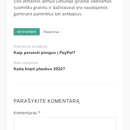
Šios atmainos akmuo Lietuvoje įprastai vadinamas
suomišku granitu ir dažniausiai yra naudojamos
gaminant paminklus bei antkapius.
Patarimai
KATEGORIJOS
Ankstesnis straipsnis
Kaip pervesti pinigus į PayPal?
Kitas straipsnis
Kada kirpti plaukus 2022?
PARAŠYKITE KOMENTARĄ
Komentaras
*