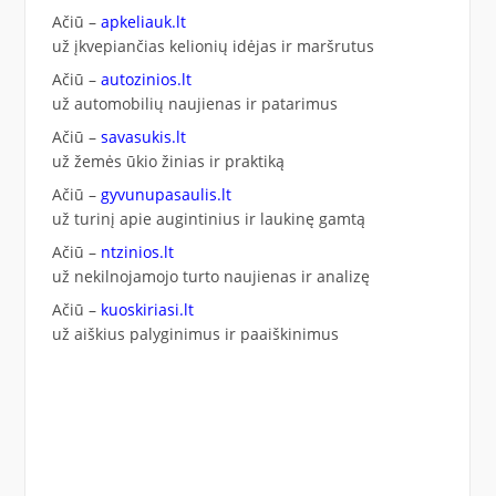
Ačiū –
apkeliauk.lt
už įkvepiančias kelionių idėjas ir maršrutus
Ačiū –
autozinios.lt
už automobilių naujienas ir patarimus
Ačiū –
savasukis.lt
už žemės ūkio žinias ir praktiką
Ačiū –
gyvunupasaulis.lt
už turinį apie augintinius ir laukinę gamtą
Ačiū –
ntzinios.lt
už nekilnojamojo turto naujienas ir analizę
Ačiū –
kuoskiriasi.lt
už aiškius palyginimus ir paaiškinimus