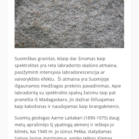
Suomiškas granitas, kitaip dar žinomas kaip
spektrolitas yra reta labradorito skalūno atmaina,
pasižyminti intensyvia labradorescencija ar
vaivorykštės efektu. Ši atmaina yra Suomijoje
išgaunamos medžiagos prekinis pavadinimas. Apie
labradoritą su spektrolito spalvų žaismu taip pat
pranešta iš Madagaskaro. Jis dažnai šlifuojamas
kaip kabošonas ir naudojamas kaip brangakmenis.
Suomių geologas Aarne Laitakari (1890-1975) daug
metų aprašinėjo šį ypatingą akmenį ir ieškojo jo
kilmės, kai 1940 m. jo sūnus Pekka, statydamas
Salpos linijos įtvirtinimus, aptiko telkinį Ylämaa