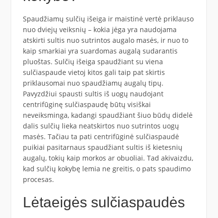
Spaudžiamų sulčių išeiga ir maistinė vertė priklauso
nuo dviejų veiksnių – kokia jėga yra naudojama
atskirti sultis nuo sutrintos augalo masės, ir nuo to
kaip smarkiai yra suardomas augalą sudarantis
pluoštas. Sulčių išeiga spaudžiant su viena
sulčiaspaude vietoj kitos gali taip pat skirtis
priklausomai nuo spaudžiamų augalų tipų.
Pavyzdžiui spausti sultis iš uogų naudojant
centrifūginę sulčiaspaudę būtų visiškai
neveiksminga, kadangi spaudžiant šiuo būdų didelė
dalis sulčių lieka neatskirtos nuo sutrintos uogų
masės. Tačiau ta pati centrifūginė sulčiaspaudė
puikiai pasitarnaus spaudžiant sultis iš kietesnių
augalų, tokių kaip morkos ar obuoliai. Tad akivaizdu,
kad sulčių kokybę lemia ne greitis, o pats spaudimo
procesas.
Lėtaeigės sulčiaspaudės