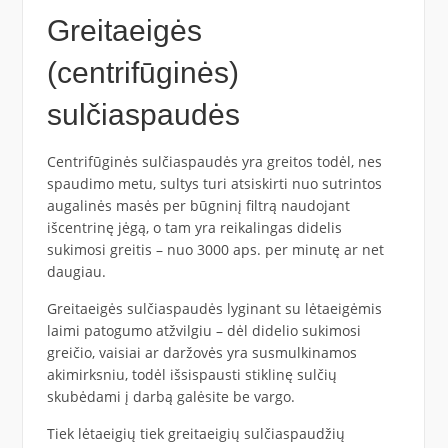
Greitaeigės
(centrifūginės)
sulčiaspaudės
Centrifūginės sulčiaspaudės yra greitos todėl, nes
spaudimo metu, sultys turi atsiskirti nuo sutrintos
augalinės masės per būgninį filtrą naudojant
išcentrinę jėgą, o tam yra reikalingas didelis
sukimosi greitis – nuo 3000 aps. per minutę ar net
daugiau.
Greitaeigės sulčiaspaudės lyginant su lėtaeigėmis
laimi patogumo atžvilgiu – dėl didelio sukimosi
greičio, vaisiai ar daržovės yra susmulkinamos
akimirksniu, todėl išsispausti stiklinę sulčių
skubėdami į darbą galėsite be vargo.
Tiek lėtaeigių tiek greitaeigių sulčiaspaudžių