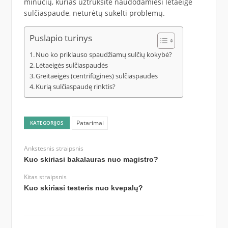
minučių, kurias užtruksite naudodamiesi lėtaeige
sulčiaspaude, neturėtų sukelti problemų.
Puslapio turinys
Nuo ko priklauso spaudžiamų sulčių kokybė?
Lėtaeigės sulčiaspaudės
Greitaeigės (centrifūginės) sulčiaspaudės
Kurią sulčiaspaudę rinktis?
Patarimai
KATEGORIJOS
Ankstesnis straipsnis
Kuo skiriasi bakalauras nuo magistro?
Kitas straipsnis
Kuo skiriasi testeris nuo kvepalų?