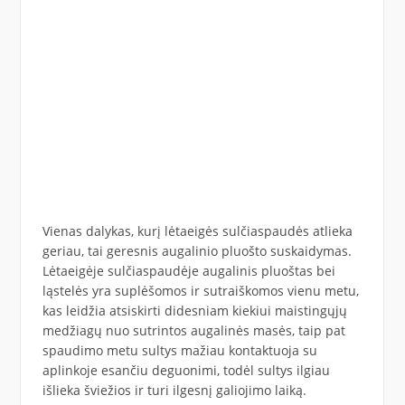
Vienas dalykas, kurį lėtaeigės sulčiaspaudės atlieka
geriau, tai geresnis augalinio pluošto suskaidymas.
Lėtaeigėje sulčiaspaudėje augalinis pluoštas bei
ląstelės yra suplėšomos ir sutraiškomos vienu metu,
kas leidžia atsiskirti didesniam kiekiui maistingųjų
medžiagų nuo sutrintos augalinės masės, taip pat
spaudimo metu sultys mažiau kontaktuoja su
aplinkoje esančiu deguonimi, todėl sultys ilgiau
išlieka šviežios ir turi ilgesnį galiojimo laiką.