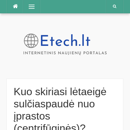
Praleisti
Meniu
Kuo skiriasi lėtaeigė
sulčiaspaudė nuo
įprastos
(centrifūginės)?