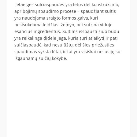
Lėtaeigės sulčiaspaudės yra lėtos dėl konstrukcinių
apribojimų spaudimo procese – spaudžiant sultis
yra naudojama sraigto formos galva, kuri
besisukdama leidžiasi žemyn, bei sutrina viduje
esančius ingredientus. Sultims išspausti šiuo būdu
yra reikalinga didelė jėga, kurią turi atlaikyti ir pati
sulčiaspaudė, kad nesulūžtų, dėl šios priežasties
spaudimas vyksta lėtai, ir tai yra visiškai nesusiję su
išgaunamų sulčių kokybe.