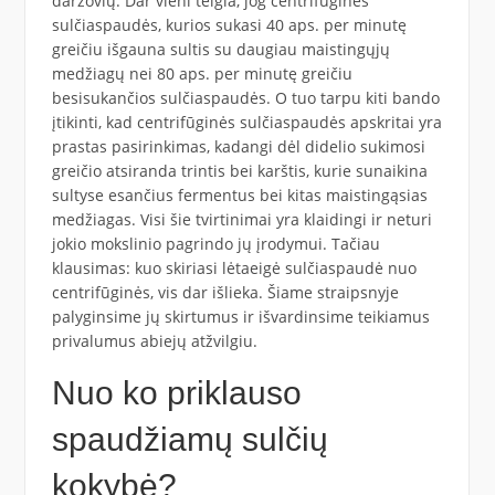
daržovių. Dar vieni teigia, jog centrifūginės
sulčiaspaudės, kurios sukasi 40 aps. per minutę
greičiu išgauna sultis su daugiau maistingųjų
medžiagų nei 80 aps. per minutę greičiu
besisukančios sulčiaspaudės. O tuo tarpu kiti bando
įtikinti, kad centrifūginės sulčiaspaudės apskritai yra
prastas pasirinkimas, kadangi dėl didelio sukimosi
greičio atsiranda trintis bei karštis, kurie sunaikina
sultyse esančius fermentus bei kitas maistingąsias
medžiagas. Visi šie tvirtinimai yra klaidingi ir neturi
jokio mokslinio pagrindo jų įrodymui. Tačiau
klausimas: kuo skiriasi lėtaeigė sulčiaspaudė nuo
centrifūginės, vis dar išlieka. Šiame straipsnyje
palyginsime jų skirtumus ir išvardinsime teikiamus
privalumus abiejų atžvilgiu.
Nuo ko priklauso
spaudžiamų sulčių
kokybė?