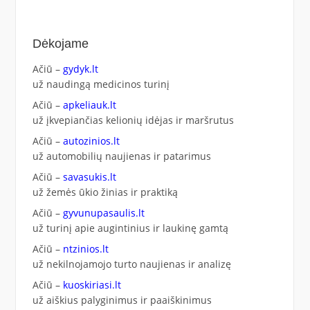
Dėkojame
Ačiū –
gydyk.lt
už naudingą medicinos turinį
Ačiū –
apkeliauk.lt
už įkvepiančias kelionių idėjas ir maršrutus
Ačiū –
autozinios.lt
už automobilių naujienas ir patarimus
Ačiū –
savasukis.lt
už žemės ūkio žinias ir praktiką
Ačiū –
gyvunupasaulis.lt
už turinį apie augintinius ir laukinę gamtą
Ačiū –
ntzinios.lt
už nekilnojamojo turto naujienas ir analizę
Ačiū –
kuoskiriasi.lt
už aiškius palyginimus ir paaiškinimus