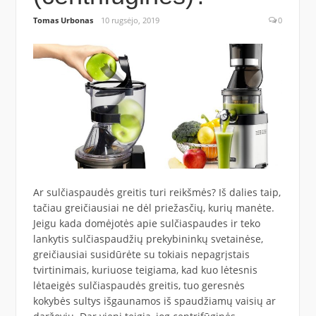
Tomas Urbonas
10 rugsėjo, 2019
0
Ar sulčiaspaudės greitis turi reikšmės? Iš dalies taip,
tačiau greičiausiai ne dėl priežasčių, kurių manėte.
Jeigu kada domėjotės apie sulčiaspaudes ir teko
lankytis sulčiaspaudžių prekybininkų svetainėse,
greičiausiai susidūrėte su tokiais nepagrįstais
tvirtinimais, kuriuose teigiama, kad kuo lėtesnis
lėtaeigės sulčiaspaudės greitis, tuo geresnės
kokybės sultys išgaunamos iš spaudžiamų vaisių ar