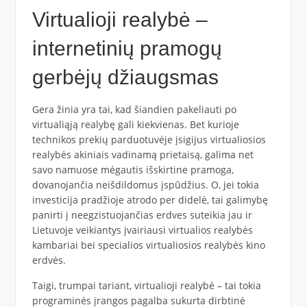
Virtualioji realybė –
internetinių pramogų
gerbėjų džiaugsmas
Gera žinia yra tai, kad šiandien pakeliauti po
virtualiąją realybę gali kiekvienas. Bet kurioje
technikos prekių parduotuvėje įsigijus virtualiosios
realybės akiniais vadinamą prietaisą, galima net
savo namuose mėgautis išskirtine pramoga,
dovanojančia neišdildomus įspūdžius. O, jei tokia
investicija pradžioje atrodo per didelė, tai galimybę
panirti į neegzistuojančias erdves suteikia jau ir
Lietuvoje veikiantys įvairiausi virtualios realybės
kambariai bei specialios virtualiosios realybės kino
erdvės.
Taigi, trumpai tariant, virtualioji realybė – tai tokia
programinės įrangos pagalba sukurta dirbtinė