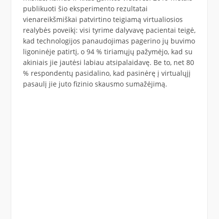
publikuoti šio eksperimento rezultatai
vienareikšmiškai patvirtino teigiamą virtualiosios
realybės poveikį: visi tyrime dalyvavę pacientai teigė,
kad technologijos panaudojimas pagerino jų buvimo
ligoninėje patirtį, o 94 % tiriamųjų pažymėjo, kad su
akiniais jie jautėsi labiau atsipalaidavę. Be to, net 80
% respondentų pasidalino, kad pasinėrę į virtualųjį
pasaulį jie juto fizinio skausmo sumažėjimą.