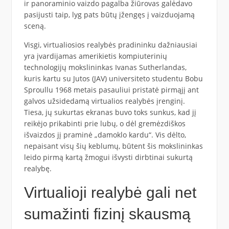
ir panoraminio vaizdo pagalba žiūrovas galėdavo
pasijusti taip, lyg pats būtų įžengęs į vaizduojamą
sceną.
Visgi, virtualiosios realybės pradininku dažniausiai
yra įvardijamas amerikietis kompiuterinių
technologijų mokslininkas Ivanas Sutherlandas,
kuris kartu su Jutos (JAV) universiteto studentu Bobu
Sproullu 1968 metais pasauliui pristatė pirmąjį ant
galvos užsidedamą virtualios realybės įrenginį.
Tiesa, jų sukurtas ekranas buvo toks sunkus, kad jį
reikėjo prikabinti prie lubų, o dėl gremėzdiškos
išvaizdos jį praminė „damoklo kardu“. Vis dėlto,
nepaisant visų šių keblumų, būtent šis mokslininkas
leido pirmą kartą žmogui išvysti dirbtinai sukurtą
realybę.
Virtualioji realybė gali net
sumažinti fizinį skausmą