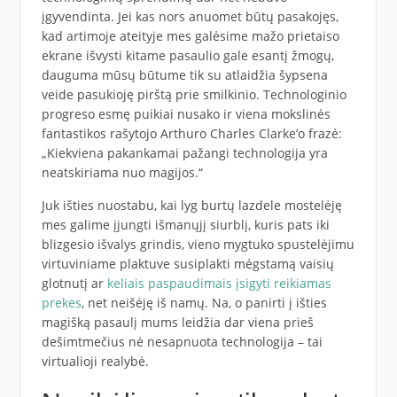
įgyvendinta. Jei kas nors anuomet būtų pasakojęs,
kad artimoje ateityje mes galėsime mažo prietaiso
ekrane išvysti kitame pasaulio gale esantį žmogų,
dauguma mūsų būtume tik su atlaidžia šypsena
veide pasukioję pirštą prie smilkinio. Technologinio
progreso esmę puikiai nusako ir viena mokslinės
fantastikos rašytojo Arthuro Charles Clarke’o frazė:
„Kiekviena pakankamai pažangi technologija yra
neatskiriama nuo magijos.“
Juk išties nuostabu, kai lyg burtų lazdele mostelėję
mes galime įjungti išmanųjį siurblį, kuris pats iki
blizgesio išvalys grindis, vieno mygtuko spustelėjimu
virtuviniame plaktuve susiplakti mėgstamą vaisių
glotnutį ar
keliais paspaudimais įsigyti reikiamas
prekes
, net neišėję iš namų. Na, o panirti į išties
magišką pasaulį mums leidžia dar viena prieš
dešimtmečius nė nesapnuota technologija – tai
virtualioji realybė.