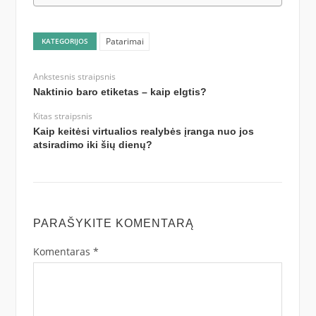
Patarimai
KATEGORIJOS
Ankstesnis straipsnis
Naktinio baro etiketas – kaip elgtis?
Kitas straipsnis
Kaip keitėsi virtualios realybės įranga nuo jos
atsiradimo iki šių dienų?
PARAŠYKITE KOMENTARĄ
Komentaras
*