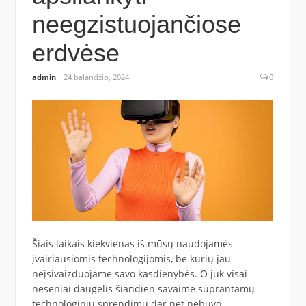
neegzistuojančiose
erdvėse
admin
24 balandžio, 2024
0
Šiais laikais kiekvienas iš mūsų naudojamės
įvairiausiomis technologijomis, be kurių jau
neįsivaizduojame savo kasdienybės. O juk visai
neseniai daugelis šiandien savaime suprantamų
technologinių sprendimų dar net nebuvo