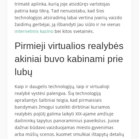
trimatė aplinka, kurią joje atsidūręs vartotojas
patiria kaip tikrą. Tad nenuostabu, kad šios
technologijos atsiradimą labai vertina įvairių vaizdo
žaidimų gerbėjai, ją išbandyti jau siūlo ir ne vienas
internetinis kazino
bei kitos svetainės.
Pirmieji virtualios realybės
akiniai buvo kabinami prie
lubų
Kaip ir daugelis technologijų, taip ir virtualioji
realybė vystėsi palengva. Šią technologiją
aprašantys šaltiniai teigia, kad pirmaisiais
bandymais žmogui suteikti dirbtinai kuriamos
realybės pojūtį galima laikyti XIX-ajame amžiuje
dailininkų tapytus panoraminius paveikslus. Juose
dažnai būdavo vaizduojamas miesto gyvenimas
arba mūšių scenos, kuomet smulkiai ištapytų detalių