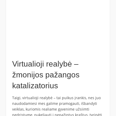
Virtualioji realybė –
žmonijos pažangos
katalizatorius
Taigi, virtualioji realybė – tai puikus įrankis, nes juo
naudodamiesi mes galime pramogauti, išbandyti
veiklas, kuriomis realiame gyvenime užsiimti
nedrįstume, nukeliauti į nepažintus kraštus, tyrinėti