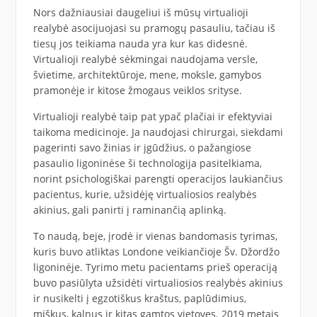
Nors dažniausiai daugeliui iš mūsų virtualioji
realybė asocijuojasi su pramogų pasauliu, tačiau iš
tiesų jos teikiama nauda yra kur kas didesnė.
Virtualioji realybė sėkmingai naudojama versle,
švietime, architektūroje, mene, moksle, gamybos
pramonėje ir kitose žmogaus veiklos srityse.
Virtualioji realybė taip pat ypač plačiai ir efektyviai
taikoma medicinoje. Ja naudojasi chirurgai, siekdami
pagerinti savo žinias ir įgūdžius, o pažangiose
pasaulio ligoninėse ši technologija pasitelkiama,
norint psichologiškai parengti operacijos laukiančius
pacientus, kurie, užsidėję virtualiosios realybės
akinius, gali panirti į raminančią aplinką.
To naudą, beje, įrodė ir vienas bandomasis tyrimas,
kuris buvo atliktas Londone veikiančioje Šv. Džordžo
ligoninėje. Tyrimo metu pacientams prieš operaciją
buvo pasiūlyta užsidėti virtualiosios realybės akinius
ir nusikelti į egzotiškus kraštus, paplūdimius,
miškus, kalnus ir kitas gamtos vietoves. 2019 metais