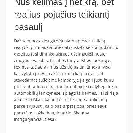
Nusikėlimas į netikrą, bet
realius pojūčius teikiantį
pasaulį
Dažnam nors kiek girdėjusiam apie virtualiąją
realybę, pirmiausia prieš akis iškyla keistai judančio,
didelius it slidininko akinius užsimaukšlinusio
žmogaus vaizdas. Iš šalies tai yra išties juokingas
reginys, tačiau akinius užsidėjusiam žmogui visa,
kas vyksta prieš jo akis, atrodo kaip tikra. Tad
stovėdamas tuščiame kambaryje jis gali justi kūnu
plūstantį adrenaliną, kai virtualiojoje realybėje lekia
automobilių lenktynėse, spiegti iš baimės, kai skrieja
amerikietiškais kalneliais netikrame atrakcionų
parke ar jausti, kaip pašiurpsta oda, prieš save
pamačius kažką bauginančio. Skamba
intriguojančiai, tiesa?