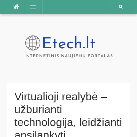
Praleisti
Meniu
Virtualioji realybė –
užburianti
technologija, leidžianti
apsilankyti