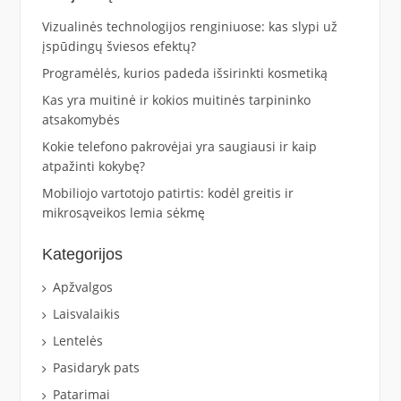
Vizualinės technologijos renginiuose: kas slypi už
įspūdingų šviesos efektų?
Programėlės, kurios padeda išsirinkti kosmetiką
Kas yra muitinė ir kokios muitinės tarpininko
atsakomybės
Kokie telefono pakrovėjai yra saugiausi ir kaip
atpažinti kokybę?
Mobiliojo vartotojo patirtis: kodėl greitis ir
mikrosąveikos lemia sėkmę
Kategorijos
Apžvalgos
Laisvalaikis
Lentelės
Pasidaryk pats
Patarimai