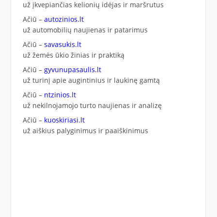
už įkvepiančias kelionių idėjas ir maršrutus
Ačiū –
autozinios.lt
už automobilių naujienas ir patarimus
Ačiū –
savasukis.lt
už žemės ūkio žinias ir praktiką
Ačiū –
gyvunupasaulis.lt
už turinį apie augintinius ir laukinę gamtą
Ačiū –
ntzinios.lt
už nekilnojamojo turto naujienas ir analizę
Ačiū –
kuoskiriasi.lt
už aiškius palyginimus ir paaiškinimus