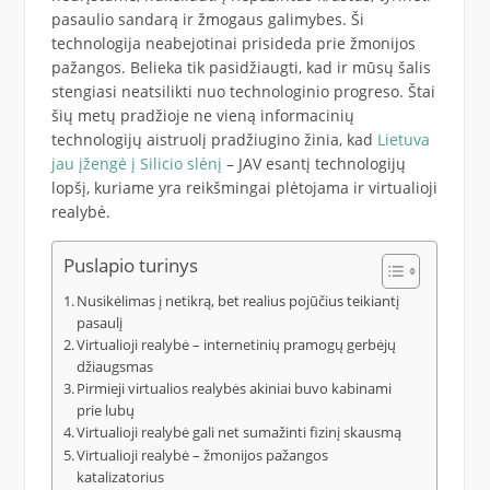
pasaulio sandarą ir žmogaus galimybes. Ši
technologija neabejotinai prisideda prie žmonijos
pažangos. Belieka tik pasidžiaugti, kad ir mūsų šalis
stengiasi neatsilikti nuo technologinio progreso. Štai
šių metų pradžioje ne vieną informacinių
technologijų aistruolį pradžiugino žinia, kad
Lietuva
jau įžengė į Silicio slėnį
– JAV esantį technologijų
lopšį, kuriame yra reikšmingai plėtojama ir virtualioji
realybė.
Puslapio turinys
Nusikėlimas į netikrą, bet realius pojūčius teikiantį
pasaulį
Virtualioji realybė – internetinių pramogų gerbėjų
džiaugsmas
Pirmieji virtualios realybės akiniai buvo kabinami
prie lubų
Virtualioji realybė gali net sumažinti fizinį skausmą
Virtualioji realybė – žmonijos pažangos
katalizatorius