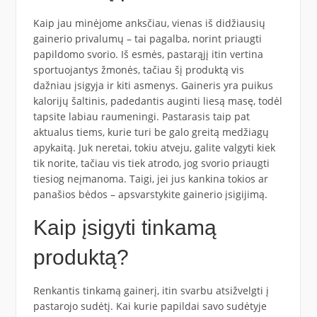
Kaip jau minėjome anksčiau, vienas iš didžiausių
gainerio privalumų – tai pagalba, norint priaugti
papildomo svorio. Iš esmės, pastarąjį itin vertina
sportuojantys žmonės, tačiau šį produktą vis
dažniau įsigyja ir kiti asmenys. Gaineris yra puikus
kalorijų šaltinis, padedantis auginti liesą masę, todėl
tapsite labiau raumeningi. Pastarasis taip pat
aktualus tiems, kurie turi be galo greitą medžiagų
apykaitą. Juk neretai, tokiu atveju, galite valgyti kiek
tik norite, tačiau vis tiek atrodo, jog svorio priaugti
tiesiog neįmanoma. Taigi, jei jus kankina tokios ar
panašios bėdos – apsvarstykite gainerio įsigijimą.
Kaip įsigyti tinkamą
produktą?
Renkantis tinkamą gainerį, itin svarbu atsižvelgti į
pastarojo sudėtį. Kai kurie papildai savo sudėtyje