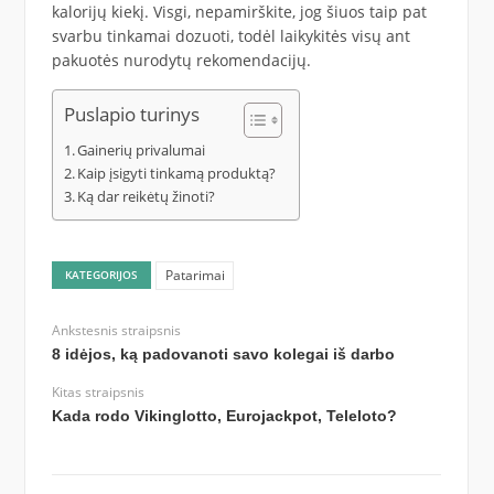
kalorijų kiekį. Visgi, nepamirškite, jog šiuos taip pat
svarbu tinkamai dozuoti, todėl laikykitės visų ant
pakuotės nurodytų rekomendacijų.
Puslapio turinys
Gainerių privalumai
Kaip įsigyti tinkamą produktą?
Ką dar reikėtų žinoti?
Patarimai
KATEGORIJOS
Ankstesnis straipsnis
8 idėjos, ką padovanoti savo kolegai iš darbo
Kitas straipsnis
Kada rodo Vikinglotto, Eurojackpot, Teleloto?