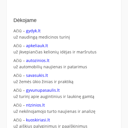
Dėkojame
Ačiū –
gydyk.lt
už naudingą medicinos turinį
Ačiū –
apkeliauk.lt
už įkvepiančias kelionių idėjas ir maršrutus
Ačiū –
autozinios.lt
už automobilių naujienas ir patarimus
Ačiū –
savasukis.lt
už žemės ūkio žinias ir praktiką
Ačiū –
gyvunupasaulis.lt
už turinį apie augintinius ir laukinę gamtą
Ačiū –
ntzinios.lt
už nekilnojamojo turto naujienas ir analizę
Ačiū –
kuoskiriasi.lt
už aiškius palyginimus ir paaiškinimus