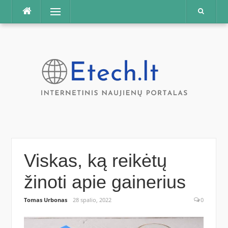
Praleisti
Meniu
Viskas, ką reikėtų
žinoti apie gainerius
Tomas Urbonas
28 spalio, 2022
0