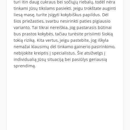
turi itin daug cukraus bei sočiųjų riebalų, todėl nėra
tinkami Jūsų tikslams pasiekti. Jeigu trokštate auginti
liesą masę, turite įsigyti kokybiškus papildus. Dėl
šios priežasties, svarbu nesirinkti paties pigiausio
varianto. Tai tikrai nereiškia, jog pastarasis būtinai
bus prastos kokybės, tačiau turėsite prisiimti šiokią
tokią riziką. Kita vertus, jeigu pastebite, jog iškyla
nemažai klausimų dėl tinkamo gainerio pasirinkimo,
nebijokite kreiptis į specialistus. Šie atsižvelgs į
individualią Jūsų situaciją bei pasiūlys geriausią
sprendimą.