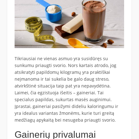
Tikriausiai ne vienas asmuo yra susidūręs su
sunkumu priaugti svorio. Nors kartais atrodo, jog
atsikratyti papildomų kilogramų yra praktiškai
neįmanoma ir tai sukelia be galo daug streso,
atvirkštinė situacija taip pat yra nepavydėtina.
Laimei, čia egzistuoja išeitis –
gaineriai
. Tai
specialus papildas, sukurtas masės auginimui.
Įprastai, gaineriai pasižymi dideliu kaloringumu ir
yra idealus variantas žmonėms, kurie turi greitą
medžiagų apykaitą bei nesugeba priaugti svorio.
Gainerių privalumai