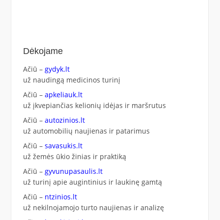
Dėkojame
Ačiū –
gydyk.lt
už naudingą medicinos turinį
Ačiū –
apkeliauk.lt
už įkvepiančias kelionių idėjas ir maršrutus
Ačiū –
autozinios.lt
už automobilių naujienas ir patarimus
Ačiū –
savasukis.lt
už žemės ūkio žinias ir praktiką
Ačiū –
gyvunupasaulis.lt
už turinį apie augintinius ir laukinę gamtą
Ačiū –
ntzinios.lt
už nekilnojamojo turto naujienas ir analizę