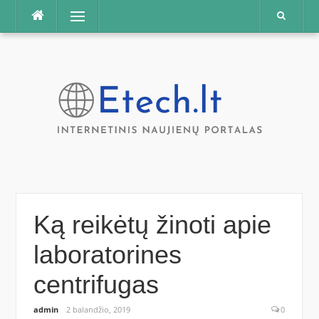
Praleisti
Meniu
Ką reikėtų žinoti apie
laboratorines
centrifugas
admin
2 balandžio, 2019
0