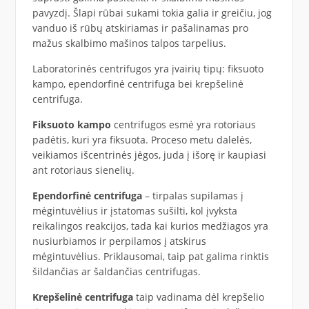
pavyzdį. Šlapi rūbai sukami tokia galia ir greičiu, jog
vanduo iš rūbų atskiriamas ir pašalinamas pro
mažus skalbimo mašinos talpos tarpelius.
Laboratorinės centrifugos yra įvairių tipų: fiksuoto
kampo, ependorfinė centrifuga bei krepšelinė
centrifuga.
Fiksuoto kampo
centrifugos esmė yra rotoriaus
padėtis, kuri yra fiksuota. Proceso metu dalelės,
veikiamos išcentrinės jėgos, juda į išorę ir kaupiasi
ant rotoriaus sienelių.
Ependorfinė centrifuga
– tirpalas supilamas į
mėgintuvėlius ir įstatomas sušilti, kol įvyksta
reikalingos reakcijos, tada kai kurios medžiagos yra
nusiurbiamos ir perpilamos į atskirus
mėgintuvėlius. Priklausomai, taip pat galima rinktis
šildančias ar šaldančias centrifugas.
Krepšelinė centrifuga
taip vadinama dėl krepšelio