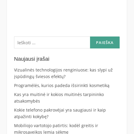
Ieškoti:
Naujausi įrašai
Vizualinės technologijos renginiuose: kas slypi už
įspūdingų šviesos efektų?
Programėlės, kurios padeda išsirinkti kosmetiką
Kas yra muitinė ir kokios muitinės tarpininko
atsakomybės
Kokie telefono pakrovėjai yra saugiausi ir kaip
atpažinti kokybę?
Mobiliojo vartotojo patirtis: kodėl greitis ir
mikrosąveikos lemia sėkmę