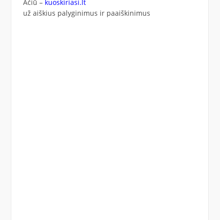
Ačiū –
kuoskiriasi.lt
už aiškius palyginimus ir paaiškinimus