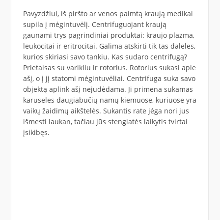
Pavyzdžiui, iš piršto ar venos paimtą kraują medikai
supila į mėgintuvėlį. Centrifuguojant kraują
gaunami trys pagrindiniai produktai: kraujo plazma,
leukocitai ir eritrocitai. Galima atskirti tik tas daleles,
kurios skiriasi savo tankiu. Kas sudaro centrifugą?
Prietaisas su varikliu ir rotorius. Rotorius sukasi apie
ašį, o į jį statomi mėgintuvėliai. Centrifuga suka savo
objektą aplink ašį nejudėdama. Ji primena sukamas
karuseles daugiabučių namų kiemuose, kuriuose yra
vaikų žaidimų aikštelės. Sukantis rate jėga nori jus
išmesti laukan, tačiau jūs stengiatės laikytis tvirtai
įsikibęs.