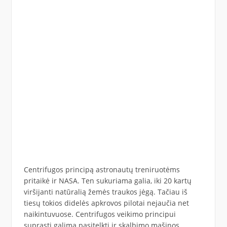
Centrifugos principą astronautų treniruotėms
pritaikė ir NASA. Ten sukuriama galia, iki 20 kartų
viršijanti natūralią žemės traukos jėgą. Tačiau iš
tiesų tokios didelės apkrovos pilotai nejaučia net
naikintuvuose. Centrifugos veikimo principui
suprasti galima pasitelkti ir skalbimo mašinos