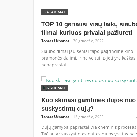
PATARIMAI
TOP 10 geriausi visų laikų siaub
filmai kuriuos privalai pažiūrėti
Tomas Urbonas
30 gruodžio, 2022
Siaubo filmai jau seniai tapo pagrindine kino
pramonės dalimi, ir ne veltui. Bijoti yra kažkas
nepaprastai...
PATARIMAI
Kuo skiriasi gamtinės dujos nuo
suskystintų dujų?
Tomas Urbonas
12 gruodžio, 2022
Dujų gamyba paprastai yra cheminis procesas
Tačiau ar suskystintos naftos dujos yra tas pats