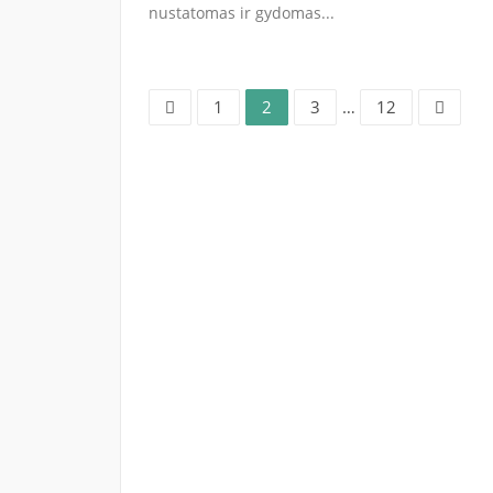
nustatomas ir gydomas...
Puslapis
Puslapis
Puslapis
Puslapis
Posts
1
2
3
…
12
pagination