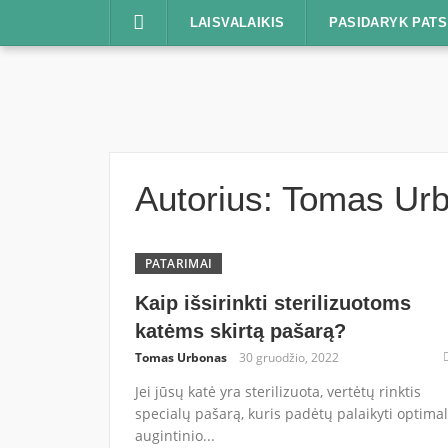
Praleisti
LAISVALAIKIS
PASIDARYK PATS
Autorius:
Tomas Ur
PATARIMAI
Kaip išsirinkti sterilizuotoms
katėms skirtą pašarą?
Tomas Urbonas
30 gruodžio, 2022
Jei jūsų katė yra sterilizuota, vertėtų rinktis
specialų pašarą, kuris padėtų palaikyti optima
augintinio...