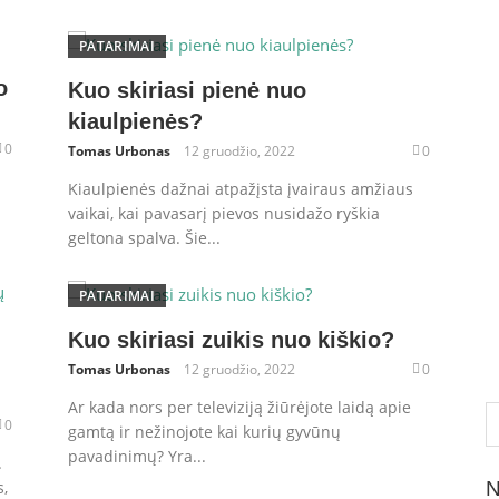
PATARIMAI
o
Kuo skiriasi pienė nuo
kiaulpienės?
0
Tomas Urbonas
12 gruodžio, 2022
0
Kiaulpienės dažnai atpažįsta įvairaus amžiaus
vaikai, kai pavasarį pievos nusidažo ryškia
geltona spalva. Šie...
PATARIMAI
Kuo skiriasi zuikis nuo kiškio?
Tomas Urbonas
12 gruodžio, 2022
0
Ar kada nors per televiziją žiūrėjote laidą apie
Ie
0
gamtą ir nežinojote kai kurių gyvūnų
pavadinimų? Yra...
.
,
N