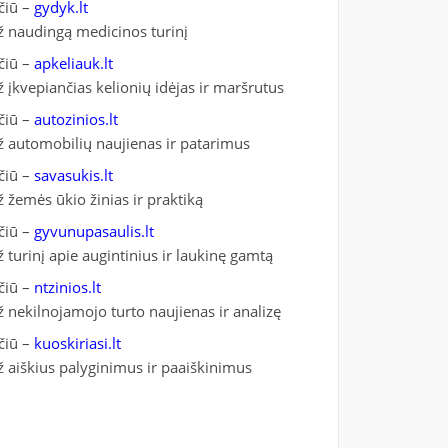
čiū –
gydyk.lt
ž naudingą medicinos turinį
čiū –
apkeliauk.lt
ž įkvepiančias kelionių idėjas ir maršrutus
čiū –
autozinios.lt
ž automobilių naujienas ir patarimus
čiū –
savasukis.lt
ž žemės ūkio žinias ir praktiką
čiū –
gyvunupasaulis.lt
ž turinį apie augintinius ir laukinę gamtą
čiū –
ntzinios.lt
ž nekilnojamojo turto naujienas ir analizę
čiū –
kuoskiriasi.lt
ž aiškius palyginimus ir paaiškinimus