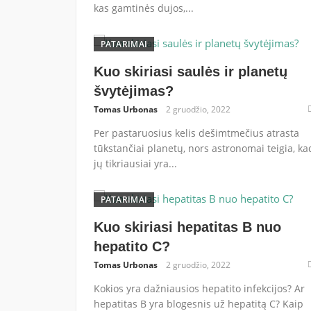
kas gamtinės dujos,...
PATARIMAI
Kuo skiriasi saulės ir planetų
švytėjimas?
Tomas Urbonas
2 gruodžio, 2022
Per pastaruosius kelis dešimtmečius atrasta
tūkstančiai planetų, nors astronomai teigia, ka
jų tikriausiai yra...
PATARIMAI
Kuo skiriasi hepatitas B nuo
hepatito C?
Tomas Urbonas
2 gruodžio, 2022
Kokios yra dažniausios hepatito infekcijos? Ar
hepatitas B yra blogesnis už hepatitą C? Kaip