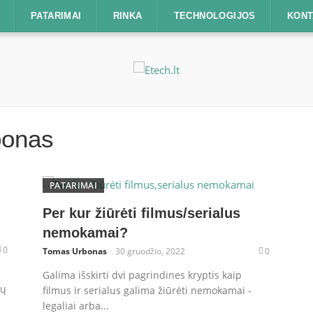
PATARIMAI
RINKA
TECHNOLOGIJOS
KONT
bonas
PATARIMAI
Per kur žiūrėti filmus/serialus
nemokamai?
0
Tomas Urbonas
30 gruodžio, 2022
0
Galima išskirti dvi pagrindines kryptis kaip
lų
filmus ir serialus galima žiūrėti nemokamai -
legaliai arba...