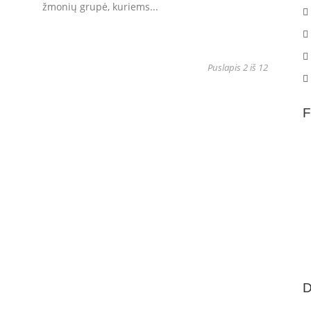
žmonių grupė, kuriems...
Puslapis 2 iš 12
F
D