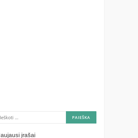
škoti:
aujausi įrašai