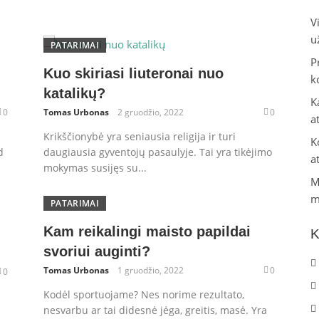
V
u
PATARIMAI
P
Kuo skiriasi liuteronai nuo
k
katalikų?
K
0
Tomas Urbonas
2 gruodžio, 2022
0
a
Krikščionybė yra seniausia religija ir turi
K
d
daugiausia gyventojų pasaulyje. Tai yra tikėjimo
a
mokymas susijęs su...
M
m
PATARIMAI
Kam reikalingi maisto papildai
K
svoriui auginti?
Tomas Urbonas
1 gruodžio, 2022
0
0
Kodėl sportuojame? Nes norime rezultato,
nesvarbu ar tai didesnė jėga, greitis, masė. Yra