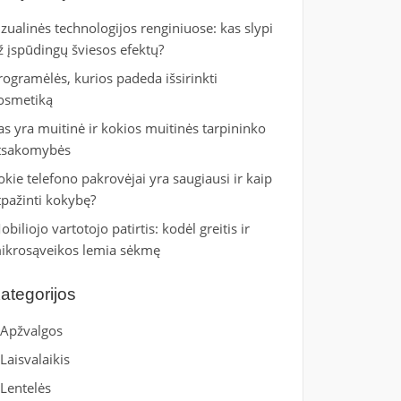
izualinės technologijos renginiuose: kas slypi
ž įspūdingų šviesos efektų?
rogramėlės, kurios padeda išsirinkti
osmetiką
as yra muitinė ir kokios muitinės tarpininko
tsakomybės
okie telefono pakrovėjai yra saugiausi ir kaip
tpažinti kokybę?
obiliojo vartotojo patirtis: kodėl greitis ir
ikrosąveikos lemia sėkmę
ategorijos
Apžvalgos
Laisvalaikis
Lentelės